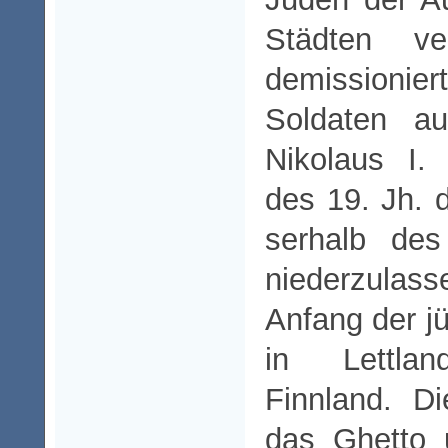
Städten ve
demission
Soldaten a
Nikolaus I.
des 19. Jh. 
serhalb des
niederzulass
Anfang der 
in Lettla
Finnland. D
das Ghetto 