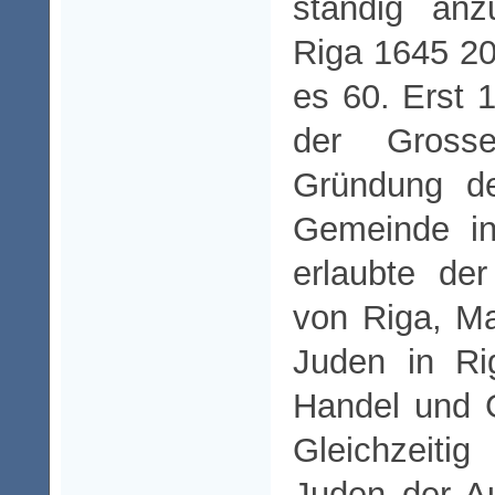
ständig anz
Riga 1645 2
es 60. Erst 
der Gros
Gründung de
Gemeinde in
erlaubte de
von Riga, Ma
Juden in R
Handel und 
Gleichzeit
Juden der Au