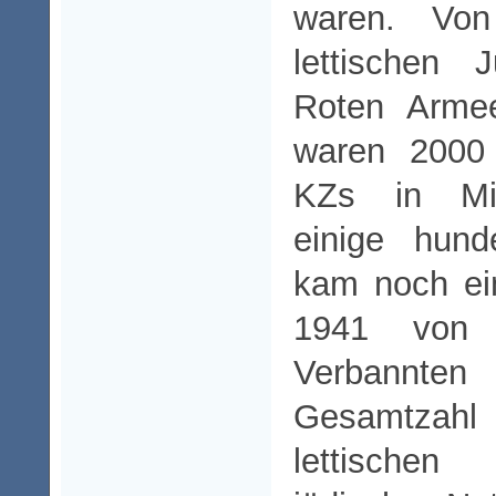
waren. Vo
lettischen 
Roten Armee
waren 2000 
KZs in Mit
einige hund
kam noch ei
1941 von 
Verbann
Gesamtzah
lettische