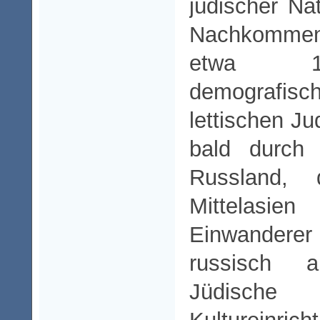
jüdischer Nat
Nachkommen 
etwa 14
demografi
lettischen Ju
bald durch
Russland,
Mittelasien
Einwander
russisch a
Jüdische I