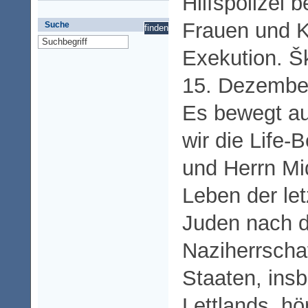
Hilfspolizei 
Frauen und Ki
Suche
Exekution. Š
15. Dezembe
Es bewegt au
wir die Life-
und Herrn Mi
Leben der le
Juden nach d
Naziherrschaf
Staaten, ins
Lettlands, h