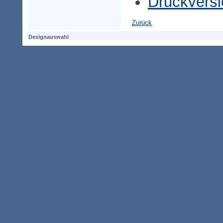
Druckversi
Zurück
Designauswahl
Designauswahl
Designauswahl
Access-Keypad
Alt+0
Startseite
Alt+3
Vorherige Seite
Alt+6
Sitemap
Alt+7
Suchfunktion
Alt+8
Direkt zum Inhalt
Alt+9
Kontaktseite