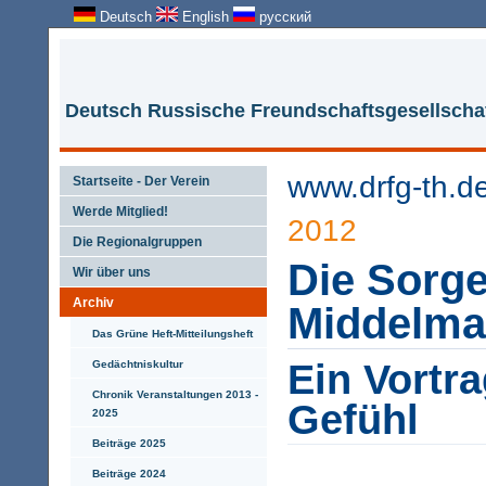
Deutsch
English
русский
Deutsch Russische Freundschaftsgesellschaf
www.drfg-th.d
Startseite - Der Verein
Werde Mitglied!
2012
Die Regionalgruppen
Die Sorge
Wir über uns
Archiv
Middelm
Das Grüne Heft-Mitteilungsheft
Ein Vortra
Gedächtniskultur
Chronik Veranstaltungen 2013 -
Gefühl
2025
Beiträge 2025
Beiträge 2024