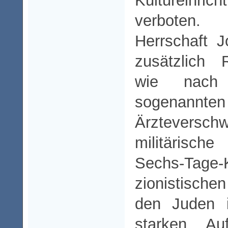
Kultureinr
verboten
Herrschaft J
zusätzlich 
wie nach 
sogenannten
Ärztever
militärisch
Sechs-Tage-
zionistisch
den Juden i
starken Auf