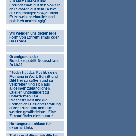
Zusammenarbeit und
Freundschaft mit den Völkern
der Staaten auf dem Gebiet
der ehemaligen Sowjetunion.
Er ist weltanschaulich und
politisch unabhängig".
Wir wenden uns gegen jede
Form von Extremismus oder
Hassrede!
Grundgesetz der
Bundesrepublik Deutschland
Art.5,1)
"Jeder hat das Recht, seine
Meinung in Wort, Schrift und
Bild frei zu äußern und zu
verbreiten und sich aus
allgemein zugänglichen
Quellen ungehindert zu
unterrichten. Die
Pressefreiheit und die
Freiheit der Berichterstattung
durch Rundfunk und Film
werden gewährleistet. Eine
Zensur findet nicht statt.“
Haftungsausschluss für
externe Links
Trotz sorgfältiger inhaltlicher