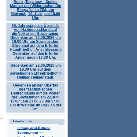
Buch „Tulpanow – Stalins
Macher und Widersacher. Die
Biografie"im ZIM, am
Mittwoch, 10. Juni , um 16.00
Uhr.
85. Jahrestag des Überfalls
von Nazideutschland auf
die Völker der Sowjetunion-
Gedenken am 22.06.2026 um
16.00 Uhr am Sowjetischen
Ehrenmal auf dem Erfurter
Hauptfriedhof. Anschliessend
Gedenken auf den Erfurter
Anger gegen 17.30 Uhr.
Gedenken am 22.06.2026,um
18.30 Uhr auf dem
Sowjetischen Ehrenfriedhof in
Heilbad Heligenstadt.
Gedenken an den Überfall
des faschistischen
Deutschlands auf die Völker
der Sowjetunion am 22.Juni
1941", am 23.06.26 um 17.00
Uhr in Weimar, im Park an der
Ilm.
Aktuelle Links:
Stiftung West-Östliche
Begegnungen >>>