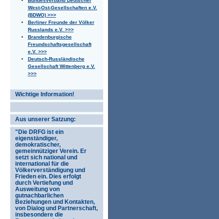
Bundesverband Deutscher
West-Ost-Gesellschaften e.V.
(BDWO) >>>
Berliner Freunde der Völker
Russlands e.V. >>>
Brandenburgische
Freundschaftsgesellschaft
e.V. >>>
Deutsch-Russländische
Gesellschaft Wittenberg e.V.
>>>
Wichtige Information!
Aus unserer Satzung:
"Die DRFG ist ein
eigenständiger,
demokratischer,
gemeinnütziger Verein. Er
setzt sich national und
international für die
Völkerverständigung und
Frieden ein. Dies erfolgt
durch Vertiefung und
Ausweitung von
gutnachbarlichen
Beziehungen und Kontakten,
von Dialog und Partnerschaft,
insbesondere die