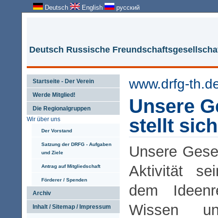
Deutsch
English
русский
Deutsch Russische Freundschaftsgesellschaf
www.drfg-th.d
Startseite - Der Verein
Werde Mitglied!
Unsere Ge
Die Regionalgruppen
stellt sic
Wir über uns
Der Vorstand
Satzung der DRFG - Aufgaben
Unsere Gesel
und Ziele
Aktivität se
Antrag auf Mitgliedschaft
Förderer / Spenden
dem Ideen
Archiv
Wissen u
Inhalt / Sitemap / Impressum