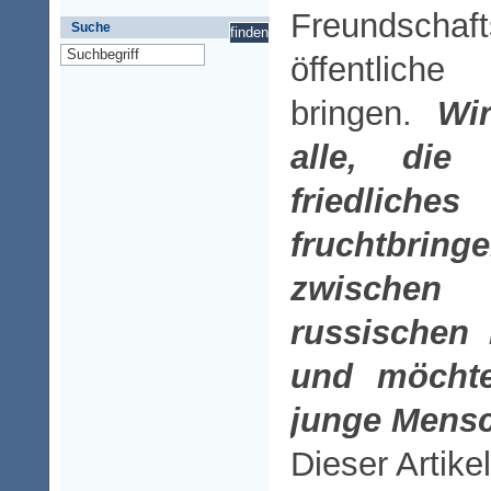
Freundschaf
Suche
öffentlic
bringen.
Wi
alle, di
fried
fruchtbrin
zwischen
russischen 
und möchten
junge Mensc
Dieser Artike