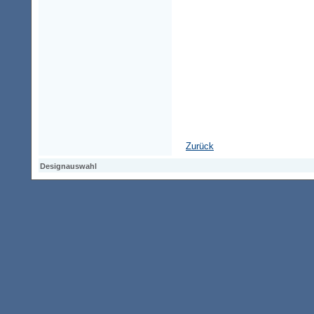
Zurück
Designauswahl
Designauswahl
Designauswahl
Access-Keypad
Alt+0
Startseite
Alt+3
Vorherige Seite
Alt+6
Sitemap