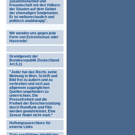
Zusammenarbeit und
Freundschaft mit den Völkern
der Staaten auf dem Gebiet
der ehemaligen Sowjetunion.
Er ist weltanschaulich und
politisch unabhängig".
Wir wenden uns gegen jede
Form von Extremismus oder
Hassrede!
Grundgesetz der
Bundesrepublik Deutschland
Art.5,1)
"Jeder hat das Recht, seine
Meinung in Wort, Schrift und
Bild frei zu äußern und zu
verbreiten und sich aus
allgemein zugänglichen
Quellen ungehindert zu
unterrichten. Die
Pressefreiheit und die
Freiheit der Berichterstattung
durch Rundfunk und Film
werden gewährleistet. Eine
Zensur findet nicht statt.“
Haftungsausschluss für
externe Links
Trotz sorgfältiger inhaltlicher