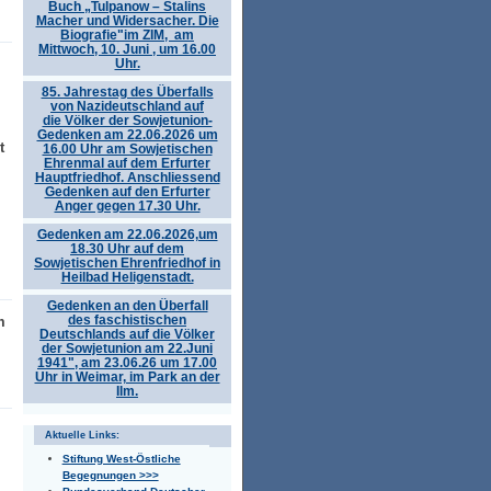
Buch „Tulpanow – Stalins
Macher und Widersacher. Die
Biografie"im ZIM, am
Mittwoch, 10. Juni , um 16.00
Uhr.
85. Jahrestag des Überfalls
von Nazideutschland auf
die Völker der Sowjetunion-
Gedenken am 22.06.2026 um
t
16.00 Uhr am Sowjetischen
Ehrenmal auf dem Erfurter
Hauptfriedhof. Anschliessend
Gedenken auf den Erfurter
Anger gegen 17.30 Uhr.
Gedenken am 22.06.2026,um
18.30 Uhr auf dem
Sowjetischen Ehrenfriedhof in
Heilbad Heligenstadt.
Gedenken an den Überfall
des faschistischen
m
Deutschlands auf die Völker
der Sowjetunion am 22.Juni
1941", am 23.06.26 um 17.00
Uhr in Weimar, im Park an der
Ilm.
Aktuelle Links:
Stiftung West-Östliche
Begegnungen >>>