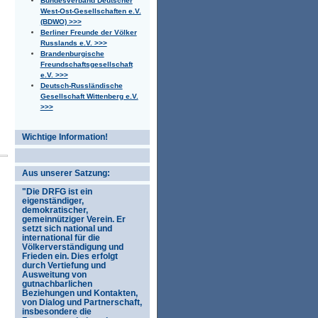
Bundesverband Deutscher
West-Ost-Gesellschaften e.V.
(BDWO) >>>
Berliner Freunde der Völker
Russlands e.V. >>>
Brandenburgische
Freundschaftsgesellschaft
e.V. >>>
Deutsch-Russländische
Gesellschaft Wittenberg e.V.
>>>
Wichtige Information!
Aus unserer Satzung:
"Die DRFG ist ein
eigenständiger,
demokratischer,
gemeinnütziger Verein. Er
setzt sich national und
international für die
Völkerverständigung und
Frieden ein. Dies erfolgt
durch Vertiefung und
Ausweitung von
gutnachbarlichen
Beziehungen und Kontakten,
von Dialog und Partnerschaft,
insbesondere die