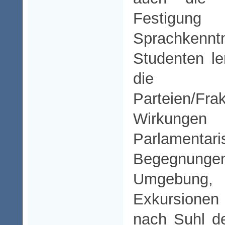
Festigung
Sprachke
Studenten le
die A
Parteien/F
Wirku
Parlament
Begegnung
Umgebun
Exkursionen
nach Suhl de