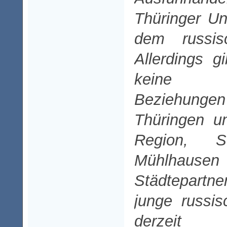
Thüringer U
dem russis
Allerdings g
keine par
Beziehu
Thüringen u
Region, 
Mühlhaus
Städtepart
junge russi
derze