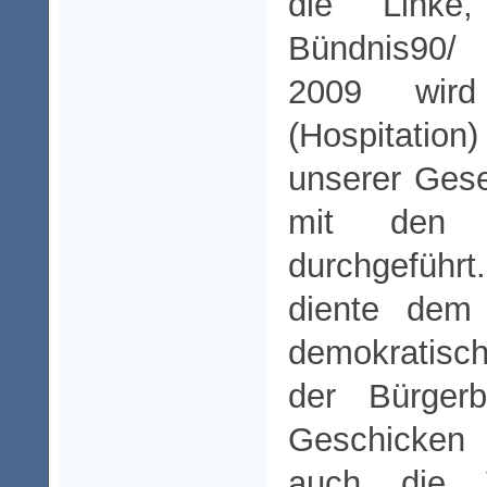
die Link
Bündnis90/
2009 wird
(Hospitatio
unserer Ges
mit den La
durchgefüh
diente dem
demokratis
der Bürgerb
Geschicken
auch die 