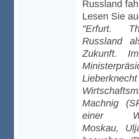
Russland fah
Lesen Sie au
"Erfurt. T
Russland al
Zukunft. I
Ministerprä
Lieberkn
Wirtschafts
Machnig (S
einer Wirt
Moskau, Ul