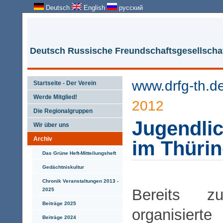
Deutsch
English
русский
Deutsch Russische Freundschaftsgesellschaf
www.drfg-th.d
Startseite - Der Verein
Werde Mitglied!
2012
Die Regionalgruppen
Jugendli
Wir über uns
Archiv
im Thüri
Das Grüne Heft-Mitteilungsheft
Gedächtniskultur
Chronik Veranstaltungen 2013 -
Bereits z
2025
Beiträge 2025
organisie
Beiträge 2024