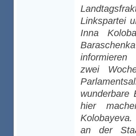
Landtagsfra
Linkspartei
Inna Kolo
Barasche
informieren
zwei Woch
Parlaments
wunderbare E
hier mache
Kolobayeva. 
an der Staa