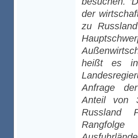
besuchen. '
der wirtscha
zu Russland i
Hauptschwer
Außenwirtsch
heißt es i
Landesregier
Anfrage de
Anteil von 
Russland 
Rangfolge
Ausfuhrlän