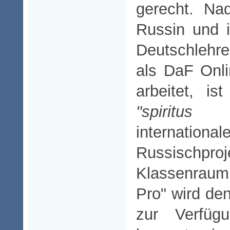
gerecht. Nad
Russin und i
Deutschlehrer
als DaF Onli
arbeitet, i
"spiritus r
international
Russischproje
Klassenrau
Pro" wird de
zur Verfügu