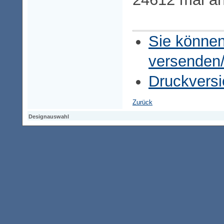
Sie können
versenden
Druckversi
Zurück
Designauswahl
Designauswahl
Designauswahl
Access-Keypad
Alt+0
Startseite
Alt+3
Vorherige Seite
Alt+6
Sitemap