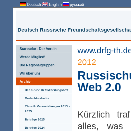
Deutsch
English
русский
Deutsch Russische Freundschaftsgesellschaf
www.drfg-th.d
Startseite - Der Verein
Werde Mitglied!
2012
Die Regionalgruppen
Russischu
Wir über uns
Archiv
Web 2.0
Das Grüne Heft-Mitteilungsheft
Gedächtniskultur
Chronik Veranstaltungen 2013 -
Kürzlich tr
2025
Beiträge 2025
alles, was 
Beiträge 2024