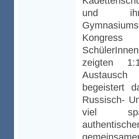
Kadettenschu
und ihr
Gymnasiumskl
Kongres
SchülerIn
zeigten 1
Austausch
begeistert 
Russisch- Unt
viel sp
authentische
gemeinsamen