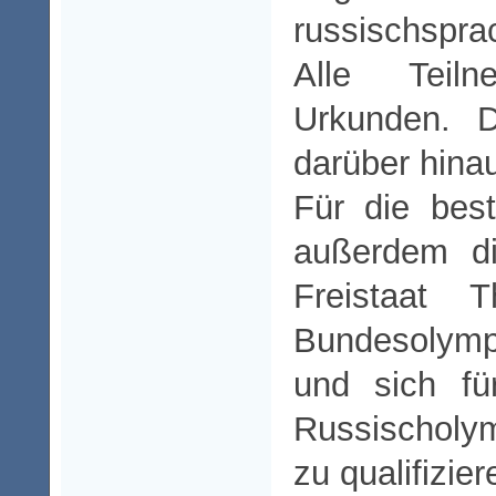
russischspra
Alle Teil
Urkunden. D
darüber hina
Für die bes
außerdem di
Freistaat 
Bundesolymp
und sich für
Russischol
zu qualifizier