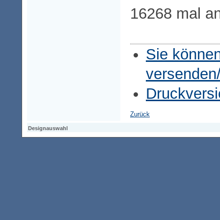
16268 mal a
Sie können
versenden
Druckversi
Zurück
Designauswahl
Designauswahl
Designauswahl
Access-Keypad
Alt+0
Startseite
Alt+3
Vorherige Seite
Alt+6