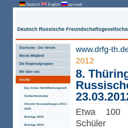
Deutsch
English
русский
Deutsch Russische Freundschaftsgesellschaf
www.drfg-th.d
Startseite - Der Verein
Werde Mitglied!
2012
Die Regionalgruppen
8. Thürin
Wir über uns
Archiv
Russisch
Das Grüne Heft-Mitteilungsheft
23.03.201
Gedächtniskultur
Chronik Veranstaltungen 2013 -
Etwa 100 
2025
Beiträge 2025
Schüler 
Beiträge 2024