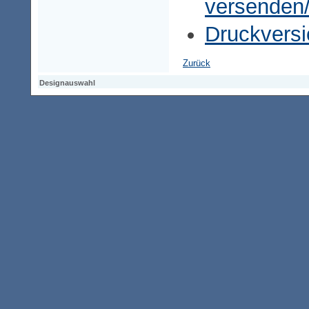
versenden
Druckversi
Zurück
Designauswahl
Designauswahl
Designauswahl
Access-Keypad
Alt+0
Startseite
Alt+3
Vorherige Seite
Alt+6
Sitemap
Alt+7
Suchfunktion
Alt+8
Direkt zum Inhalt