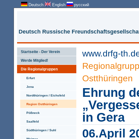
Deutsch
English
русский
Deutsch Russische Freundschaftsgesellschaf
www.drfg-th.d
Startseite - Der Verein
Werde Mitglied!
Regionalgrup
Die Regionalgruppen
Ostthüringen
Erfurt
Jena
Ehrung d
Nordthüringen / Eichsfeld
„Vergess
Region Ostthüringen
in Gera
Pößneck
Saalfeld
06.April 2
Südthüringen / Suhl
Weimar