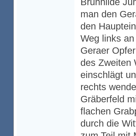
Brunhilde Ju
man den Gera
den Haupteing
Weg links an
Geraer Opfer
des Zweiten 
einschlägt u
rechts wendet
Gräberfeld mi
flachen Grabp
durch die Wit
zum Teil mi