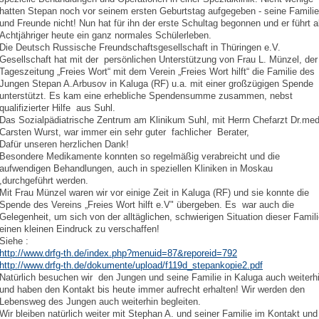
hatten Stepan noch vor seinem ersten Geburtstag aufgegeben - seine Familie
und Freunde nicht! Nun hat für ihn der erste Schultag begonnen und er führt a
Achtjähriger heute ein ganz normales Schülerleben.
Die Deutsch Russische Freundschaftsgesellschaft in Thüringen e.V.
Gesellschaft hat mit der persönlichen Unterstützung von Frau L. Münzel, der
Tageszeitung „Freies Wort“ mit dem Verein „Freies Wort hilft“ die Familie des
Jungen Stepan A.Arbusov in Kaluga (RF) u.a. mit einer großzügigen Spende
unterstützt. Es kam eine erhebliche Spendensumme zusammen, nebst
qualifizierter Hilfe aus Suhl.
Das Sozialpädiatrische Zentrum am Klinikum Suhl, mit Herrn Chefarzt Dr.med
Carsten Wurst, war immer ein sehr guter fachlicher Berater,
Dafür unseren herzlichen Dank!
Besondere Medikamente konnten so regelmäßig verabreicht und die
aufwendigen Behandlungen, auch in speziellen Kliniken in Moskau
,durchgeführt werden.
Mit Frau Münzel waren wir vor einige Zeit in Kaluga (RF) und sie konnte die
Spende des Vereins „Freies Wort hilft e.V" übergeben. Es war auch die
Gelegenheit, um sich von der alltäglichen, schwierigen Situation dieser Famil
einen kleinen Eindruck zu verschaffen!
Siehe :
http://www.drfg-th.de/index.php?menuid=87&reporeid=792
http://www.drfg-th.de/dokumente/upload/f119d_stepankopie2.pdf
Natürlich besuchen wir den Jungen und seine Familie in Kaluga auch weiterh
und haben den Kontakt bis heute immer aufrecht erhalten! Wir werden den
Lebensweg des Jungen auch weiterhin begleiten.
Wir bleiben natürlich weiter mit Stephan A. und seiner Familie im Kontakt und