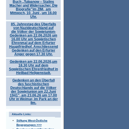
Buch „Tulpanow – Stalins
Macher und Widersacher. Die
Biografie"im ZIM, am
Mittwoch, 10. Juni , um 16.00
Uhr.
85. Jahrestag des Überfalls
von Nazideutschland auf
die Völker der Sowjetunion-
Gedenken am 22.06.2026 um
16.00 Uhr am Sowjetischen
Ehrenmal auf dem Erfurter
Hauptfriedhof. Anschliessend
Gedenken auf den Erfurter
Anger gegen 17.30 Uhr.
Gedenken am 22.06.2026,um
18.30 Uhr auf dem
Sowjetischen Ehrenfriedhof in
Heilbad Heligenstadt.
Gedenken an den Überfall
des faschistischen
Deutschlands auf die Völker
der Sowjetunion am 22.Juni
1941", am 23.06.26 um 17.00
Uhr in Weimar, im Park an der
Ilm.
Aktuelle Links:
Stiftung West-Östliche
Begegnungen >>>