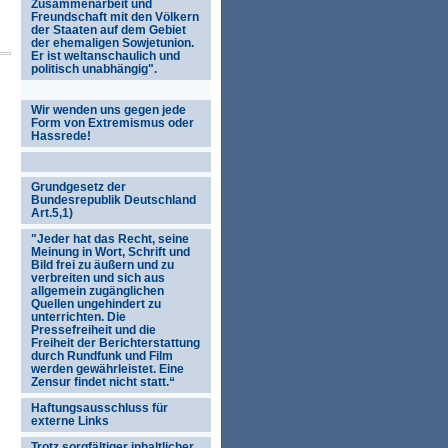
Zusammenarbeit und
Freundschaft mit den Völkern
der Staaten auf dem Gebiet
der ehemaligen Sowjetunion.
Er ist weltanschaulich und
politisch unabhängig".
Wir wenden uns gegen jede
Form von Extremismus oder
Hassrede!
Grundgesetz der
Bundesrepublik Deutschland
Art.5,1)
"Jeder hat das Recht, seine
Meinung in Wort, Schrift und
Bild frei zu äußern und zu
verbreiten und sich aus
allgemein zugänglichen
Quellen ungehindert zu
unterrichten. Die
Pressefreiheit und die
Freiheit der Berichterstattung
durch Rundfunk und Film
werden gewährleistet. Eine
Zensur findet nicht statt.“
Haftungsausschluss für
externe Links
Trotz sorgfältiger inhaltlicher