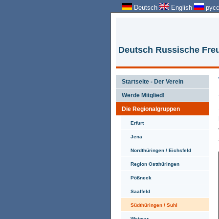
Deutsch
English
русс
Deutsch Russische Freu
Startseite - Der Verein
Werde Mitglied!
Die Regionalgruppen
Erfurt
Jena
Nordthüringen / Eichsfeld
Region Ostthüringen
Pößneck
Saalfeld
Südthüringen / Suhl
Weimar