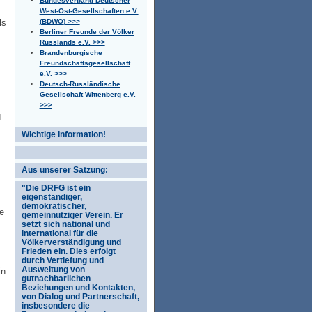
Bundesverband Deutscher
West-Ost-Gesellschaften e.V.
(BDWO) >>>
ls
Berliner Freunde der Völker
Russlands e.V. >>>
Brandenburgische
Freundschaftsgesellschaft
e.V. >>>
Deutsch-Russländische
Gesellschaft Wittenberg e.V.
>>>
.
Wichtige Information!
Aus unserer Satzung:
"Die DRFG ist ein
eigenständiger,
demokratischer,
ie
gemeinnütziger Verein. Er
setzt sich national und
international für die
Völkerverständigung und
Frieden ein. Dies erfolgt
durch Vertiefung und
Ausweitung von
in
gutnachbarlichen
Beziehungen und Kontakten,
von Dialog und Partnerschaft,
insbesondere die