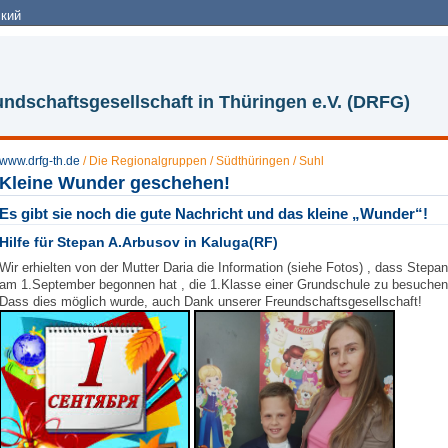
кий
ndschaftsgesellschaft in Thüringen e.V. (DRFG)
www.drfg-th.de
/
Die Regionalgruppen
/
Südthüringen / Suhl
Kleine Wunder geschehen!
Es gibt sie noch die gute Nachricht und das kleine „Wunder“!
Hilfe für Stepan A.Arbusov in Kaluga(RF)
Wir erhielten von der Mutter Daria die Information (siehe Fotos) , dass Stepan
am 1.September begonnen hat , die 1.Klasse einer Grundschule zu besuchen
Dass dies möglich wurde, auch Dank unserer Freundschaftsgesellschaft!