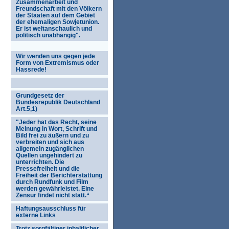
Zusammenarbeit und
Freundschaft mit den Völkern
der Staaten auf dem Gebiet
der ehemaligen Sowjetunion.
Er ist weltanschaulich und
politisch unabhängig".
Wir wenden uns gegen jede
Form von Extremismus oder
Hassrede!
Grundgesetz der
Bundesrepublik Deutschland
Art.5,1)
"Jeder hat das Recht, seine
Meinung in Wort, Schrift und
Bild frei zu äußern und zu
verbreiten und sich aus
allgemein zugänglichen
Quellen ungehindert zu
unterrichten. Die
Pressefreiheit und die
Freiheit der Berichterstattung
durch Rundfunk und Film
werden gewährleistet. Eine
Zensur findet nicht statt.“
Haftungsausschluss für
externe Links
Trotz sorgfältiger inhaltlicher