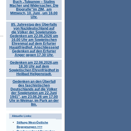
Buch „Tulpanow – Stalins
Macher und Widersacher. Die
Biografie"im ZIM, am
Mittwoch, 10. Juni , um 16.00
Uhr.
85. Jahrestag des Überfalls
von Nazideutschland auf
die Völker der Sowjetunion-
Gedenken am 22.06.2026 um
16.00 Uhr am Sowjetischen
Ehrenmal auf dem Erfurter
Hauptfriedhof. Anschliessend
Gedenken auf den Erfurter
Anger gegen 17.30 Uhr.
Gedenken am 22.06.2026,um
18.30 Uhr auf dem
Sowjetischen Ehrenfriedhof in
Heilbad Heligenstadt.
Gedenken an den Überfall
des faschistischen
Deutschlands auf die Völker
der Sowjetunion am 22.Juni
1941", am 23.06.26 um 17.00
Uhr in Weimar, im Park an der
Ilm.
Aktuelle Links:
Stiftung West-Östliche
Begegnungen >>>