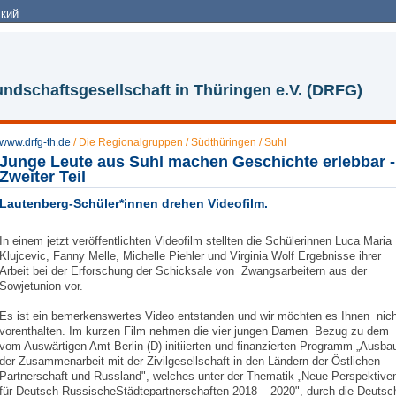
кий
ndschaftsgesellschaft in Thüringen e.V. (DRFG)
www.drfg-th.de
/
Die Regionalgruppen
/
Südthüringen / Suhl
Junge Leute aus Suhl machen Geschichte erlebbar -
Zweiter Teil
Lautenberg-Schüler*innen drehen Videofilm.
In einem jetzt veröffentlichten Videofilm stellten die Schülerinnen Luca Maria
Klujcevic, Fanny Melle, Michelle Piehler und Virginia Wolf Ergebnisse ihrer
Arbeit bei der Erforschung der Schicksale von Zwangsarbeitern aus der
Sowjetunion vor.
Es ist ein bemerkenswertes Video entstanden und wir möchten es Ihnen nich
vorenthalten. Im kurzen Film nehmen die vier jungen Damen Bezug zu dem
vom Auswärtigen Amt Berlin (D) initiierten und finanzierten Programm „Ausba
der Zusammenarbeit mit der Zivilgesellschaft in den Ländern der Östlichen
Partnerschaft und Russland", welches unter der Thematik „Neue Perspektive
für Deutsch-RussischeStädtepartnerschaften 2018 – 2020", durch die Deutsc