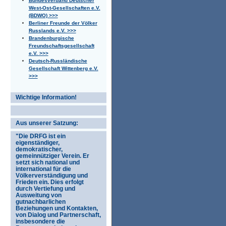
Bundesverband Deutscher
West-Ost-Gesellschaften e.V.
(BDWO) >>>
Berliner Freunde der Völker
Russlands e.V. >>>
Brandenburgische
Freundschaftsgesellschaft
e.V. >>>
Deutsch-Russländische
Gesellschaft Wittenberg e.V.
>>>
Wichtige Information!
Aus unserer Satzung:
"Die DRFG ist ein
eigenständiger,
demokratischer,
gemeinnütziger Verein. Er
setzt sich national und
international für die
Völkerverständigung und
Frieden ein. Dies erfolgt
durch Vertiefung und
Ausweitung von
gutnachbarlichen
Beziehungen und Kontakten,
von Dialog und Partnerschaft,
insbesondere die