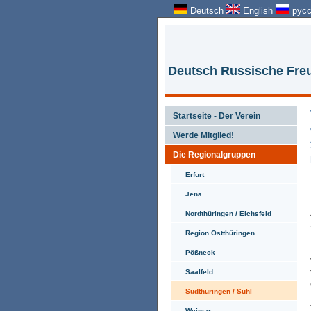
Deutsch
English
русс
Deutsch Russische Freu
Startseite - Der Verein
Werde Mitglied!
Die Regionalgruppen
Erfurt
Jena
Nordthüringen / Eichsfeld
Region Ostthüringen
Pößneck
Saalfeld
Südthüringen / Suhl
Weimar