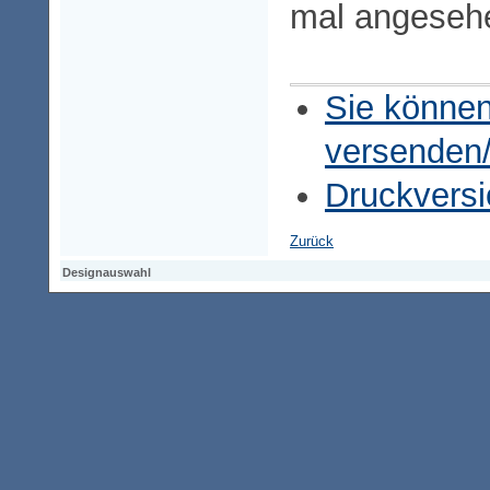
mal angeseh
Sie können
versenden
Druckversi
Zurück
Designauswahl
Designauswahl
Designauswahl
Access-Keypad
Alt+0
Startseite
Alt+3
Vorherige Seite
Alt+6