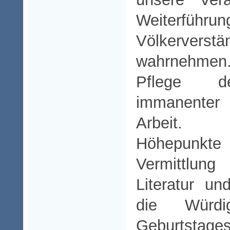
Weiterführun
Völkerverstä
wahrnehme
Pflege de
immanenter 
Arbeit.
Höhepunkt
Vermittlun
Literatur u
die Würd
Geburtstage