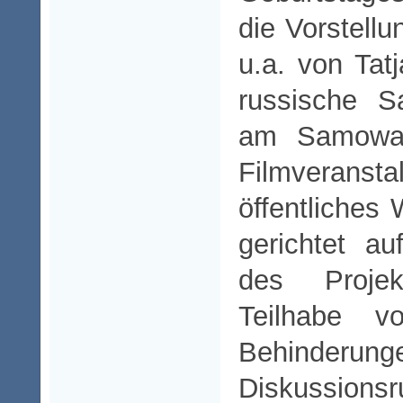
die Vorstellu
u.a. von Tat
russische 
am Samowar 
Filmveransta
öffentliches
gerichtet au
des Proje
Teilhabe 
Behinderung
Diskussi