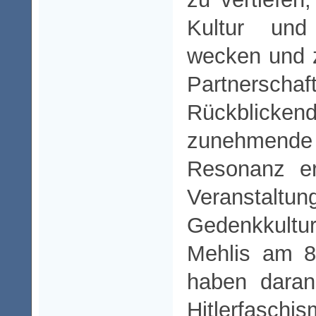
Kultur un
wecken und zi
Partnersch
Rückblick
zunehmen
Resonanz er
Veranstaltu
Gedenkkultu
Mehlis am 8
haben daran
Hitlerfasc