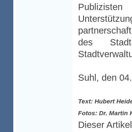
Publizis
Unters
partnerschaf
des Stad
Stadtverwalt
Suhl, den 04
Text: Hubert Heid
Fotos: Dr. Marti
Dieser Artike