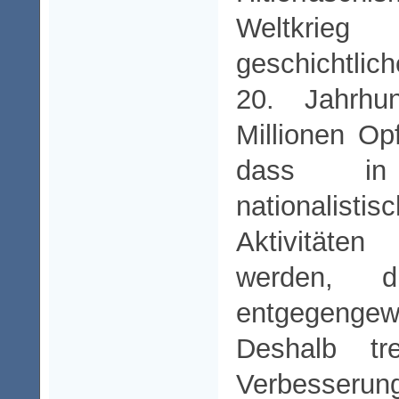
Weltkri
geschichtli
20. Jahrhu
Millionen Op
dass in
nationalisti
Aktivitäte
werden, d
entgegengew
Deshalb tr
Verbesserun