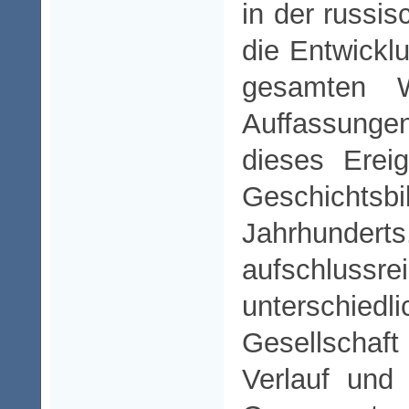
in der russis
die Entwickl
gesamten W
Auffassunge
dieses Erei
Geschichtsb
Jahrhun
aufschl
unterschi
Gesellscha
Verlauf und