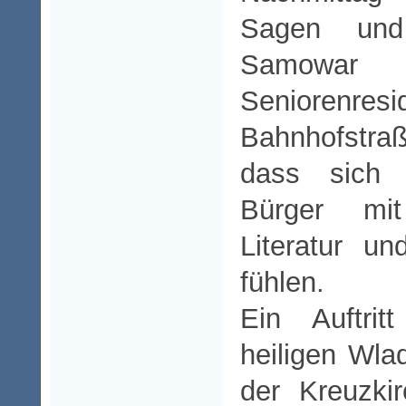
Sagen un
Samow
Seniorenr
Bahnhofstra
dass sich 
Bürger mi
Literatur u
fühlen.
Ein Auftri
heiligen Wla
der Kreuzki