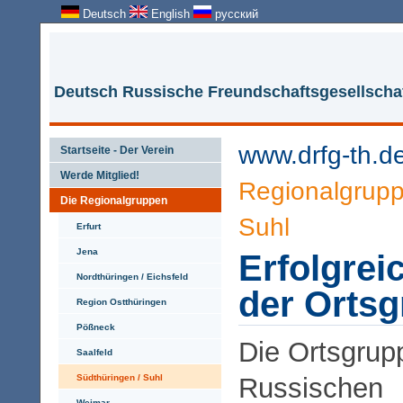
Deutsch
English
русский
Deutsch Russische Freundschaftsgesellschaf
www.drfg-th.d
Startseite - Der Verein
Werde Mitglied!
Regionalgrup
Die Regionalgruppen
Suhl
Erfurt
Jena
Erfolgrei
Nordthüringen / Eichsfeld
der Ortsg
Region Ostthüringen
Pößneck
Die Ortsgrup
Saalfeld
Südthüringen / Suhl
Russischen
Weimar