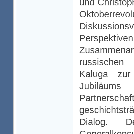
und Christo
Oktoberre
Diskussion
Perspe
Zusammen
russischen Z
Kaluga zur
Jubiläums
Partnerscha
geschichtsträ
Dialog. 
Generalkons