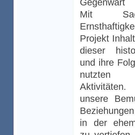
Gegenwart a
Mit Sac
Ernsthaftig
Projekt Inha
dieser hist
und ihre Folg
nutzten 
Aktivitäte
unsere Bemü
Beziehunge
in der ehem
zu vertiefen,