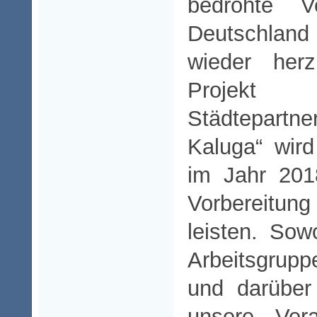
bedrohte V
Deutschla
wieder herz
Projek
Städtepart
Kaluga“ wir
im Jahr 201
Vorbereitung
leisten. So
Arbeitsgrup
und darüber
unsere Vera