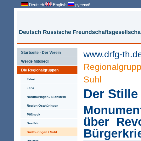
Deutsch
English
русский
Deutsch Russische Freundschaftsgesellschaf
www.drfg-th.d
Startseite - Der Verein
Werde Mitglied!
Regionalgrup
Die Regionalgruppen
Suhl
Erfurt
Jena
Der Still
Nordthüringen / Eichsfeld
Monument
Region Ostthüringen
Pößneck
über Revo
Saalfeld
Bürgerkri
Südthüringen / Suhl
Weimar