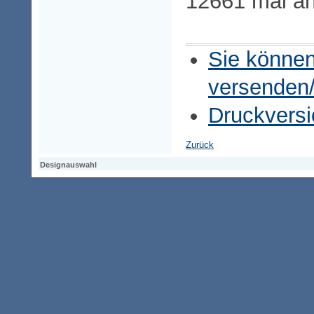
12661 mal a
Sie können
versenden
Druckversi
Zurück
Designauswahl
Designauswahl
Designauswahl
Access-Keypad
Alt+0
Startseite
Alt+3
Vorherige Seite
Alt+6
Sitemap