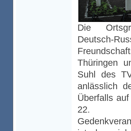
Die Ortsg
Deutsch-Rus
Freundschaf
Thüringen u
Suhl des T
anlässlich 
Überfalls au
22. J
Gedenkveran