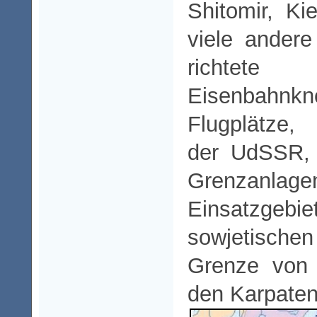
Shitomir, K
viele andere
richte
Eisenbahnkn
Flugplätze,
der UdSSR,
Grenza
Einsatz
sowjetisch
Grenze von 
den Karpaten