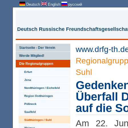
Deutsch
English
русский
Deutsch Russische Freundschaftsgesellschaf
www.drfg-th.d
Startseite - Der Verein
Werde Mitglied!
Regionalgrup
Die Regionalgruppen
Suhl
Erfurt
Jena
Gedenken
Nordthüringen / Eichsfeld
Überfall 
Region Ostthüringen
auf die S
Pößneck
Saalfeld
Südthüringen / Suhl
Am 22. Ju
Weimar