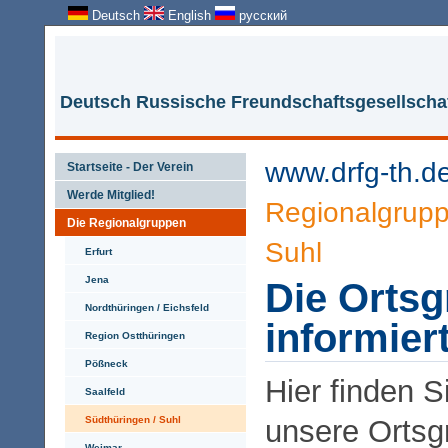
Deutsch
English
русский
Deutsch Russische Freundschaftsgesellschaf
www.drfg-th.d
Startseite - Der Verein
Werde Mitglied!
Regionalgrup
Die Regionalgruppen
Suhl
Erfurt
Jena
Die Orts
Nordthüringen / Eichsfeld
informiert
Region Ostthüringen
Pößneck
Hier finden S
Saalfeld
Südthüringen / Suhl
unsere Ortsg
Weimar