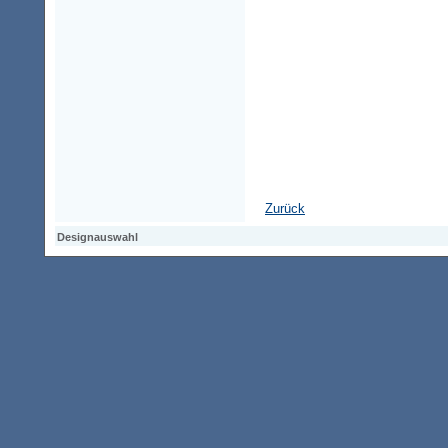
Zurück
Designauswahl
Designauswahl
Designauswahl
Access-Keypad
Alt+0
Startseite
Alt+3
Vorherige Seite
Alt+6
Sitemap