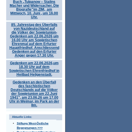
Buch „Tulpanow – Stalins
Macher und Widersacher. Die
Biografie"im ZIM, am
Mittwoch, 10. Juni , um 16.00
Uhr.
85. Jahrestag des Überfalls
von Nazideutschland auf
die Völker der Sowjetunion-
Gedenken am 22.06.2026 um
16.00 Uhr am Sowjetischen
Ehrenmal auf dem Erfurter
Hauptfriedhof. Anschliessend
Gedenken auf den Erfurter
Anger gegen 17.30 Uhr.
Gedenken am 22.06.2026,um
18.30 Uhr auf dem
Sowjetischen Ehrenfriedhof in
Heilbad Heligenstadt.
Gedenken an den Überfall
des faschistischen
Deutschlands auf die Völker
der Sowjetunion am 22.Juni
1941", am 23.06.26 um 17.00
Uhr in Weimar, im Park an der
Ilm.
Aktuelle Links:
Stiftung West-Östliche
Begegnungen >>>