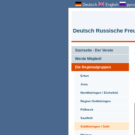
Deutsch
English
русс
Deutsch Russische Freu
Startseite - Der Verein
Werde Mitglied!
Die Regionalgruppen
Erfurt
Jena
Nordthüringen / Eichsfeld
Region Ostthüringen
Pößneck
Saalfeld
Südthüringen / Suhl
Weimar