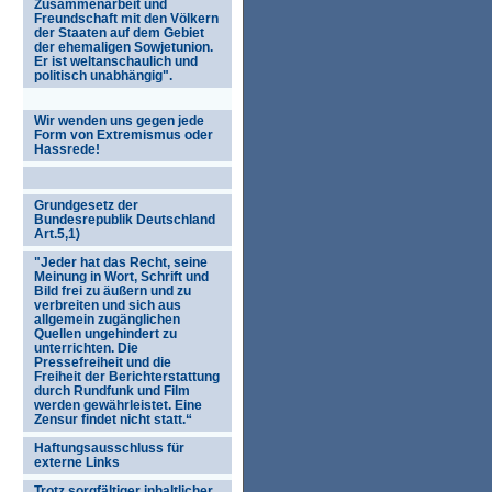
Zusammenarbeit und
Freundschaft mit den Völkern
der Staaten auf dem Gebiet
der ehemaligen Sowjetunion.
Er ist weltanschaulich und
politisch unabhängig".
Wir wenden uns gegen jede
Form von Extremismus oder
Hassrede!
Grundgesetz der
Bundesrepublik Deutschland
Art.5,1)
"Jeder hat das Recht, seine
Meinung in Wort, Schrift und
Bild frei zu äußern und zu
verbreiten und sich aus
allgemein zugänglichen
Quellen ungehindert zu
unterrichten. Die
Pressefreiheit und die
Freiheit der Berichterstattung
durch Rundfunk und Film
werden gewährleistet. Eine
Zensur findet nicht statt.“
Haftungsausschluss für
externe Links
Trotz sorgfältiger inhaltlicher