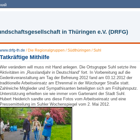
кий
ndschaftsgesellschaft in Thüringen e.V. (DRFG)
www.drfg-th.de
/
Die Regionalgruppen
/
Südthüringen / Suhl
Tatkräftige Mithilfe
Wer verändern will muss mit Hand anlegen. Die Ortsgruppe Suhl setzte ihre
Aktivitäten im „Russlandjahr in Deutschland“ fort. In Vorbereitung auf die
Gedenkveranstaltung am Tag der Befreiung 2012 fand am 03.12.2012 der
traditionelle Arbeitseinsatz am Ehrenmal in der Würzburger Straße statt.
Zahlreiche Mitglieder und Sympathisanten beteiligten sich am Frühjahrsputz.
Unterstützung erhielten sie wie immer vom Gartenamt der Stadt Suhl.
Hubert Heiderich sandte uns diese Fotos vom Arbeitseinsatz und eine
Pressemitteilung im Suhler Wochenspiegel vom 2. Mai 2012.