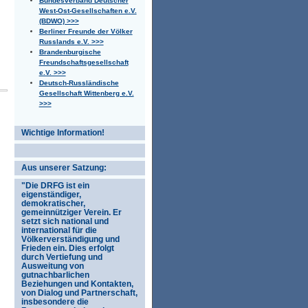
Bundesverband Deutscher
West-Ost-Gesellschaften e.V.
(BDWO) >>>
Berliner Freunde der Völker
Russlands e.V. >>>
Brandenburgische
Freundschaftsgesellschaft
e.V. >>>
Deutsch-Russländische
Gesellschaft Wittenberg e.V.
>>>
Wichtige Information!
Aus unserer Satzung:
"Die DRFG ist ein
eigenständiger,
demokratischer,
gemeinnütziger Verein. Er
setzt sich national und
international für die
Völkerverständigung und
Frieden ein. Dies erfolgt
durch Vertiefung und
Ausweitung von
gutnachbarlichen
Beziehungen und Kontakten,
von Dialog und Partnerschaft,
insbesondere die