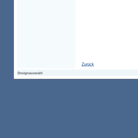
Zurück
Designauswahl
Designauswahl
Designauswahl
Access-Keypad
Alt+0
Startseite
Alt+3
Vorherige Seite
Alt+6
Sitemap