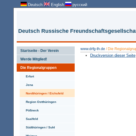
Deutsch
English
русский
Deutsch Russische Freundschaftsgesellschaf
www.drfg-th.de
/
Die Regionalgr
Startseite - Der Verein
Druckversion dieser Seite
Werde Mitglied!
Die Regionalgruppen
Erfurt
Jena
Nordthüringen / Eichsfeld
Region Ostthüringen
Pößneck
Saalfeld
Südthüringen / Suhl
Weimar