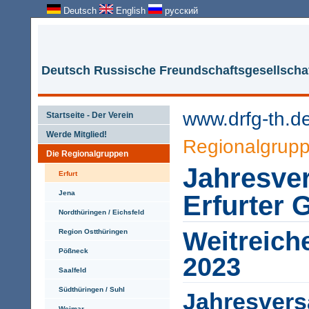
Deutsch
English
русский
Deutsch Russische Freundschaftsgesellschaf
www.drfg-th.d
Startseite - Der Verein
Werde Mitglied!
Regionalgrup
Die Regionalgruppen
Jahresve
Erfurt
Jena
Erfurter 
Nordthüringen / Eichsfeld
Weitreiche
Region Ostthüringen
Pößneck
2023
Saalfeld
Südthüringen / Suhl
Jahresver
Weimar