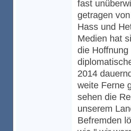
fast unüberw
getragen von
Hass und Het
Medien hat s
die Hoffnung 
diplomatisch
2014 dauernde
weite Ferne g
sehen die Re
unserem Lan
Befremden lö