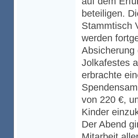
auf dem Erfu
beteiligen. D
Stammtisch V
werden fortge
Absicherung 
Jolkafestes 
erbrachte ein
Spendensamm
von 220 €, u
Kinder einzu
Der Abend gi
Mitarbeit alle