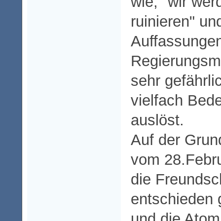
wie," wir we
ruinieren" un
Auffassunge
Regierungsmi
sehr gefährli
vielfach Bed
auslöst.
Auf der Grun
vom 28.Febru
die Freundsc
entschieden 
und die Atom