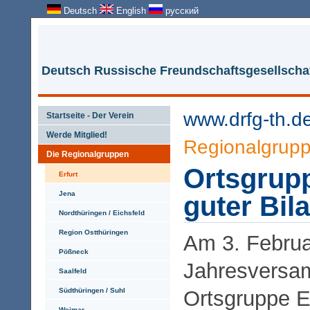
Deutsch
English
русский
Deutsch Russische Freundschaftsgesellschaf
www.drfg-th.d
Startseite - Der Verein
Werde Mitglied!
Regionalgrup
Die Regionalgruppen
Ortsgrupp
Erfurt
Jena
guter Bil
Nordthüringen / Eichsfeld
Region Ostthüringen
Am 3. Februa
Pößneck
Jahresversa
Saalfeld
Südthüringen / Suhl
Ortsgruppe E
Weimar