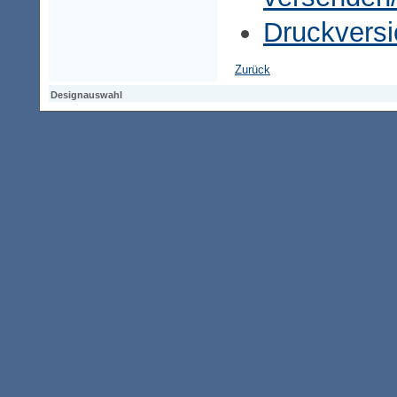
Druckversi
Zurück
Designauswahl
Designauswahl
Designauswahl
Access-Keypad
Alt+0
Startseite
Alt+3
Vorherige Seite
Alt+6
Sitemap
Alt+7
Suchfunktion
Alt+8
Direkt zum Inhalt
Alt+9