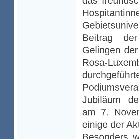
das freundsch
Hospitanti
Gebietsuni
Beitrag de
Gelingen de
Rosa-Luxemb
durchgeführt
Podiumsvera
Jubiläum de
am 7. Nove
einige der Ak
Besonders w