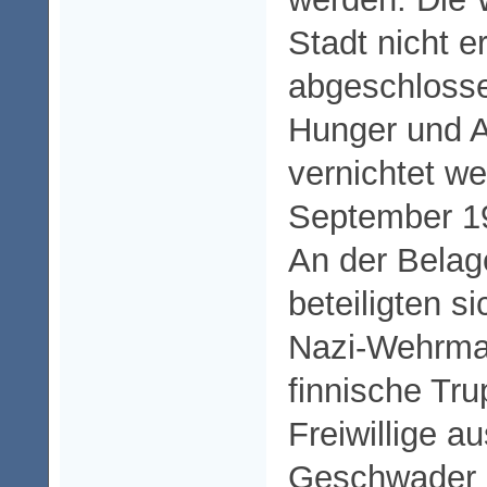
Stadt nicht e
abgeschloss
Hunger und A
vernichtet we
September 1
An der Belag
beteiligten si
Nazi-Wehrma
finnische Tr
Freiwillige a
Geschwader d