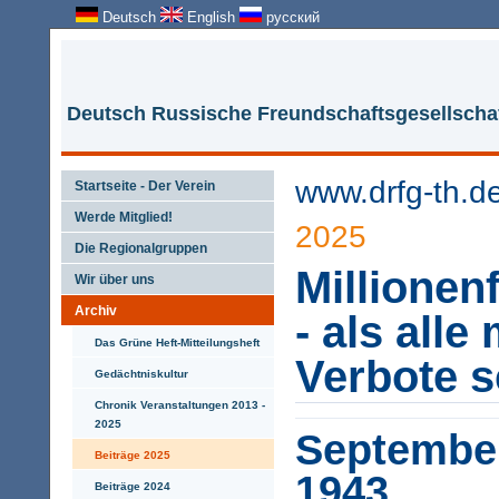
Deutsch
English
русский
Deutsch Russische Freundschaftsgesellschaf
www.drfg-th.d
Startseite - Der Verein
Werde Mitglied!
2025
Die Regionalgruppen
Millionen
Wir über uns
Archiv
- als alle
Das Grüne Heft-Mitteilungsheft
Verbote 
Gedächtniskultur
Chronik Veranstaltungen 2013 -
2025
September
Beiträge 2025
1943
Beiträge 2024