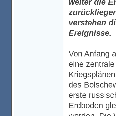
weiter die E
zurückliege
verstehen d
Ereignisse.
Von Anfang a
eine zentrale
Kriegsplänen
des Bolschew
erste russis
Erdboden gl
werden. Die 