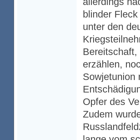
allerdings na
blinder Flec
unter den de
Kriegsteilne
Bereitschaft,
erzählen, noc
Sowjetunion 
Entschädigung
Opfer des Ve
Zudem wurde
Russlandfeldz
lange vom sc