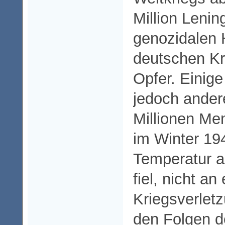
Million Lenin
genozidalen H
deutschen K
Opfer. Einig
jedoch andere
Millionen Me
im Winter 194
Temperatur a
fiel, nicht an 
Kriegsverletz
den Folgen d