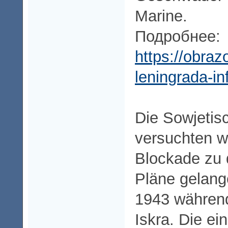
Marine.
Подробнее:
https://obraz
leningrada-in
Die Sowjetis
versuchten wi
Blockade zu 
Pläne gelang
1943 während
Iskra. Die ei