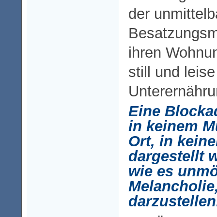
der unmittel
Besatzungsma
ihren Wohnun
still und lei
Unterernähr
Eine Block
in keinem M
Ort, in kei
dargestellt
wie es unmög
Melancholie
darzustellen