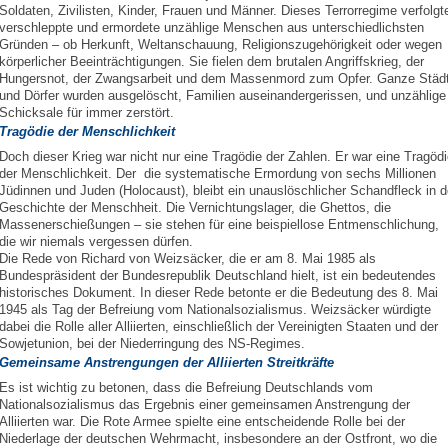
Soldaten, Zivilisten, Kinder, Frauen und Männer. Dieses Terrorregime verfolgt
verschleppte und ermordete unzählige Menschen aus unterschiedlichsten
Gründen – ob Herkunft, Weltanschauung, Religionszugehörigkeit oder wegen
körperlicher Beeinträchtigungen. Sie fielen dem brutalen Angriffskrieg, der
Hungersnot, der Zwangsarbeit und dem Massenmord zum Opfer. Ganze Städ
und Dörfer wurden ausgelöscht, Familien auseinandergerissen, und unzählige
Schicksale für immer zerstört.
Tragödie der Menschlichkeit
Doch dieser Krieg war nicht nur eine Tragödie der Zahlen. Er war eine Tragöd
der Menschlichkeit. Der die systematische Ermordung von sechs Millionen
Jüdinnen und Juden (Holocaust), bleibt ein unauslöschlicher Schandfleck in d
Geschichte der Menschheit. Die Vernichtungslager, die Ghettos, die
Massenerschießungen – sie stehen für eine beispiellose Entmenschlichung,
die wir niemals vergessen dürfen.
Die Rede von Richard von Weizsäcker, die er am 8. Mai 1985 als
Bundespräsident der Bundesrepublik Deutschland hielt, ist ein bedeutendes
historisches Dokument. In dieser Rede betonte er die Bedeutung des 8. Mai
1945 als Tag der Befreiung vom Nationalsozialismus. Weizsäcker würdigte
dabei die Rolle aller Alliierten, einschließlich der Vereinigten Staaten und der
Sowjetunion, bei der Niederringung des NS-Regimes.
Gemeinsame Anstrengungen der Alliierten Streitkräfte
Es ist wichtig zu betonen, dass die Befreiung Deutschlands vom
Nationalsozialismus das Ergebnis einer gemeinsamen Anstrengung der
Alliierten war. Die Rote Armee spielte eine entscheidende Rolle bei der
Niederlage der deutschen Wehrmacht, insbesondere an der Ostfront, wo die