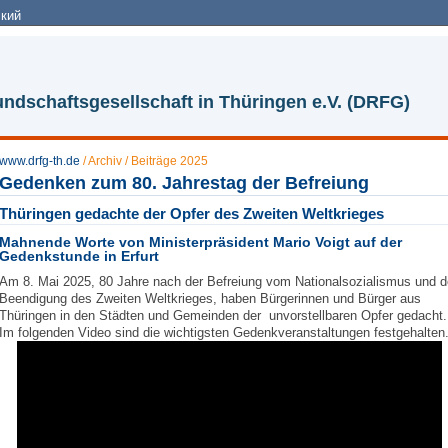
кий
ndschaftsgesellschaft in Thüringen e.V. (DRFG)
www.drfg-th.de
/
Archiv
/
Beiträge 2025
Gedenken zum 80. Jahrestag der Befreiung
Thüringen gedachte der Opfer des Zweiten Weltkrieges
Mahnende Worte von Ministerpräsident Mario Voigt auf der
Gedenkstunde in Erfurt
Am 8. Mai 2025, 80 Jahre nach der Befreiung vom Nationalsozialismus und d
Beendigung des Zweiten Weltkrieges, haben Bürgerinnen und Bürger aus
Thüringen in den Städten und Gemeinden der unvorstellbaren Opfer gedacht.
Im folgenden Video sind die wichtigsten Gedenkveranstaltungen festgehalten