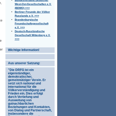
Bundesverband Deutscher
e,
West-Ost-Gesellschaften e.V.
(BDWO) >>>
Berliner Freunde der Völker
Russlands e.V. >>>
Brandenburgische
te
Freundschaftsgesellschaft
e.V. >>>
Deutsch-Russländische
Gesellschaft Wittenberg e.V.
>>>
ie
er
Wichtige Information!
Aus unserer Satzung:
"Die DRFG ist ein
eigenständiger,
demokratischer,
gemeinnütziger Verein. Er
setzt sich national und
international für die
Völkerverständigung und
Frieden ein. Dies erfolgt
durch Vertiefung und
Ausweitung von
gutnachbarlichen
Beziehungen und Kontakten,
von Dialog und Partnerschaft,
insbesondere die