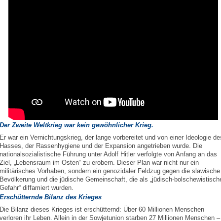
Der Zweite Weltkrieg war kein gewöhnlicher Krieg.
Er war ein Vernichtungskrieg, der lange vorbereitet und von einer Ideologie de
Hasses, der Rassenhygiene und der Expansion angetrieben wurde. Die
nationalsozialistische Führung unter Adolf Hitler verfolgte von Anfang an das
Ziel, „Lebensraum im Osten“ zu erobern. Dieser Plan war nicht nur ein
militärisches Vorhaben, sondern ein genozidaler Feldzug gegen die slawische
Bevölkerung und die jüdische Gemeinschaft, die als „jüdisch-bolschewistisch
Gefahr“ diffamiert wurden.
Erschütternde Bilanz des Krieges
Die Bilanz dieses Krieges ist erschütternd: Über 60 Millionen Menschen
verloren ihr Leben. Allein in der Sowjetunion starben 27 Millionen Menschen –