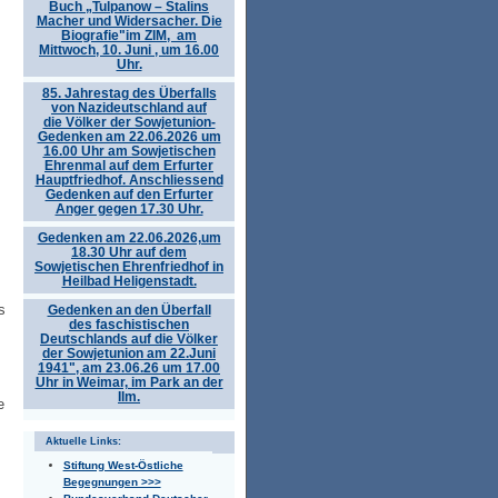
Buch „Tulpanow – Stalins
Macher und Widersacher. Die
Biografie"im ZIM, am
Mittwoch, 10. Juni , um 16.00
Uhr.
85. Jahrestag des Überfalls
von Nazideutschland auf
die Völker der Sowjetunion-
Gedenken am 22.06.2026 um
16.00 Uhr am Sowjetischen
Ehrenmal auf dem Erfurter
Hauptfriedhof. Anschliessend
Gedenken auf den Erfurter
Anger gegen 17.30 Uhr.
Gedenken am 22.06.2026,um
18.30 Uhr auf dem
Sowjetischen Ehrenfriedhof in
Heilbad Heligenstadt.
s
Gedenken an den Überfall
des faschistischen
Deutschlands auf die Völker
der Sowjetunion am 22.Juni
1941", am 23.06.26 um 17.00
Uhr in Weimar, im Park an der
Ilm.
e
Aktuelle Links:
Stiftung West-Östliche
Begegnungen >>>