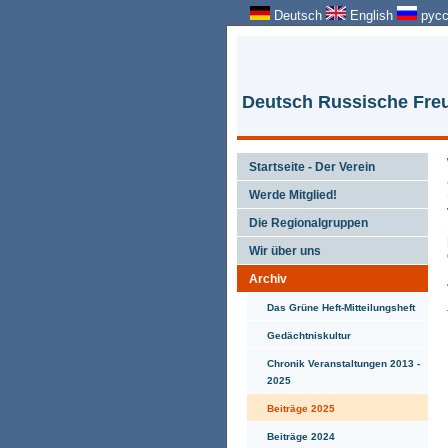
Deutsch
English
русс
Deutsch Russische Freu
Startseite - Der Verein
Werde Mitglied!
Die Regionalgruppen
Wir über uns
Archiv
Das Grüne Heft-Mitteilungsheft
Gedächtniskultur
Chronik Veranstaltungen 2013 -
2025
Beiträge 2025
Beiträge 2024