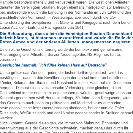
Kämpfe besonders intensiv und verlustreich waren. Die westlichen Alliierten,
darunter die Vereinigten Staaten, trugen ebenfalls maßgeblich zur Befreiung
bei, insbesondere durch die Landung in der Normandie im Juni 1944 und den
anschließenden Vormarsch in Westeuropa, aber auch durch die US-
Unterstützung der Sowjetunion mit Material und Kriegsgerät nach dem Lend-
Lease Act, dem Leih- und Pachtgesetz von 1941.
Die Behauptung, dass allein die Vereinigten Staaten Deutschland
befreit hätten, ist historisch unzutreffend und würde die Rolle der
Roten Armee und der anderen Alliierten unangemessen negieren.
Eine solche Geschichtsklitterung würde die komplexe und gemeinsame
Anstrengung aller Alliierten, die zur Niederlage des NS-Regimes führte,
verzerren.
Geschichte hautnah: "Ich fühle keinen Hass auf Deutsche"
Umso größer das Wunder – jeder, der bisher dorthin gereist ist, wird das
bestätigen –, dass in den Bevölkerungen der am schlimmsten betroffenen
Länder, Belarus, der Ukraine und Russland keinerlei Hass auf die Deutschen
herrscht. Dies ist eine zivilisatorische Vorleistung ohne gleichen, die in
Deutschland immer noch nicht angemessen gewürdigt, geschweige denn zur
Kenntnis genommen wird! Heute allerdings, 80 Jahre nach Kriegsende, wird
das Gedenken auch noch im politischen und Mediendiskurs durch eine
neue geopolitische Instrumentalisierung überlagert, bei der nun die Opfer
Russlands, Weißrusslands und der Ukraine gegeneinander in Stellung gebrac
werden:
Hinzu kommt: Gerade diejenigen, die immer von Mahnung, Erinnerung und
Verantwortung aus der Geschichte schwafeln, machen genau das durch ihr