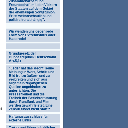
Zusammenarbeit und
Freundschaft mit den Völkern
der Staaten auf dem Gebiet
der ehemaligen Sowjetunion.
Er ist weltanschaulich und
politisch unabhängig".
Wir wenden uns gegen jede
Form von Extremismus oder
Hassrede!
Grundgesetz der
Bundesrepublik Deutschland
Art.5,1)
"Jeder hat das Recht, seine
Meinung in Wort, Schrift und
Bild frei zu äußern und zu
verbreiten und sich aus
allgemein zugänglichen
Quellen ungehindert zu
unterrichten. Die
Pressefreiheit und die
Freiheit der Berichterstattung
durch Rundfunk und Film
werden gewährleistet. Eine
ht
Zensur findet nicht statt.“
Haftungsausschluss für
externe Links
Trotz sorgfältiger inhaltlicher