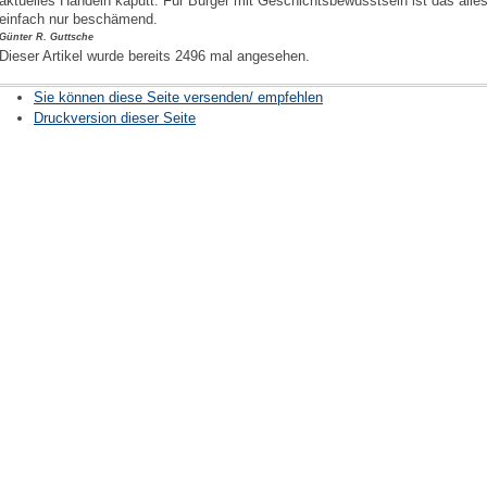
aktuelles Handeln kaputt. Für Bürger mit Geschichtsbewusstsein ist das alle
einfach nur beschämend.
Günter R. Guttsche
Dieser Artikel wurde bereits 2496 mal angesehen.
Sie können diese Seite versenden/ empfehlen
Druckversion dieser Seite