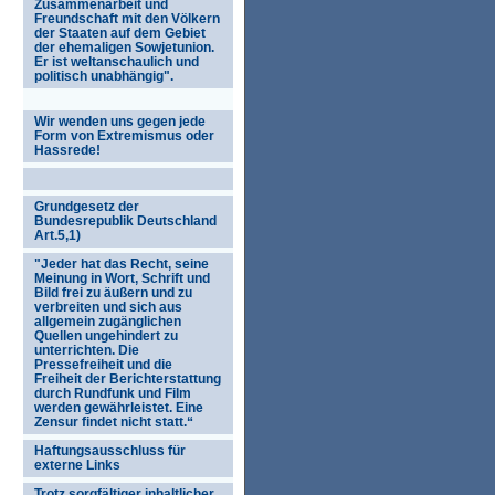
Zusammenarbeit und
Freundschaft mit den Völkern
der Staaten auf dem Gebiet
der ehemaligen Sowjetunion.
Er ist weltanschaulich und
politisch unabhängig".
Wir wenden uns gegen jede
Form von Extremismus oder
Hassrede!
Grundgesetz der
Bundesrepublik Deutschland
Art.5,1)
"Jeder hat das Recht, seine
Meinung in Wort, Schrift und
Bild frei zu äußern und zu
verbreiten und sich aus
allgemein zugänglichen
Quellen ungehindert zu
unterrichten. Die
Pressefreiheit und die
Freiheit der Berichterstattung
durch Rundfunk und Film
werden gewährleistet. Eine
Zensur findet nicht statt.“
Haftungsausschluss für
externe Links
Trotz sorgfältiger inhaltlicher