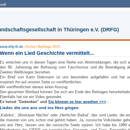
кий
ndschaftsgesellschaft in Thüringen e.V. (DRFG)
www.drfg-th.de
/
Archiv
/
Beiträge 2025
Wenn ein Lied Geschichte vermittelt...
Es erreichen uns in diesen Tagen eine Reihe von Wortmeldungen, die sich a
den 80. Jahrestag der Befreiung vom Faschismus und die Beendigung d
Zweiten Weltkrieges beziehen.
Ein Brief von Karin Diekmann ist uns besonders aufgefallen und hat u
inspiriert ihn auf unserer Seite zu veröffentlichen.
Wir veröffentlichen daraus einen Auszug.
Den gesamten Wortlaut können Sie sich am Ende des Beitrages herunterlade
Ebenfalls hat sie ein Video gesendet.
Es heisst "Gedenken" und
Sie können es hier ansehen >>>
.
Lieder, die uns ans und ins Herz gingen
„Kalinka“, „Moskauer Nächte“ oder „Herrlicher Baikal“, das sind Lieder, die wo
die meisten von uns schon mal gehört haben. Ja, russische Volkslieder geh
uns ans Herz, lassen uns die russische Seele spüren. Ich habe bis 1989 a
Mitarbeiterin der GfDSF ein sowjetisches Gesangs- und Tanz- Ensemble b