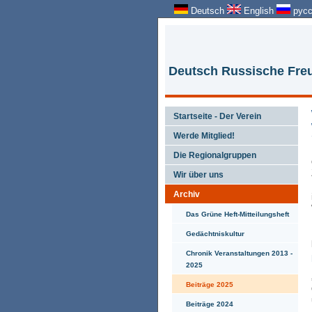
Deutsch
English
русс
Deutsch Russische Freu
Startseite - Der Verein
Werde Mitglied!
Die Regionalgruppen
Wir über uns
Archiv
Das Grüne Heft-Mitteilungsheft
Gedächtniskultur
Chronik Veranstaltungen 2013 -
2025
Beiträge 2025
Beiträge 2024