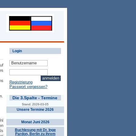
Login
uf
es
ns
Registrierung
Passwort vergessen?
n.
Die 3.Spalte - Termine
Stand: 2026-03-05
Unsere Termine 2026
hl
Monat Juni 2026
en
Buchlesung mit Dr. Inge
ls
Pardon, Berlin zu ihrem
ei