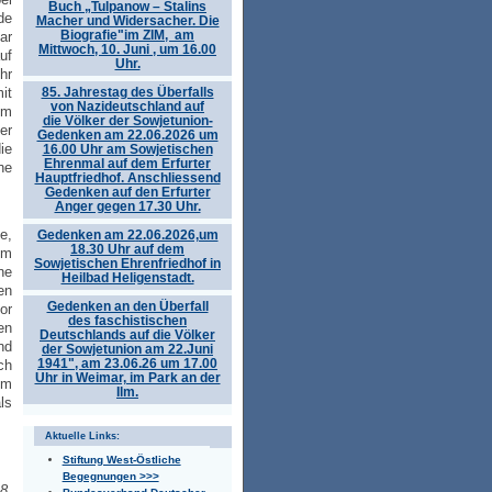
Buch „Tulpanow – Stalins
de
Macher und Widersacher. Die
Biografie"im ZIM, am
ar
Mittwoch, 10. Juni , um 16.00
uf
Uhr.
hr
85. Jahrestag des Überfalls
it
von Nazideutschland auf
Im
die Völker der Sowjetunion-
er
Gedenken am 22.06.2026 um
ie
16.00 Uhr am Sowjetischen
Ehrenmal auf dem Erfurter
ne
Hauptfriedhof. Anschliessend
Gedenken auf den Erfurter
Anger gegen 17.30 Uhr.
e,
Gedenken am 22.06.2026,um
18.30 Uhr auf dem
em
Sowjetischen Ehrenfriedhof in
ne
Heilbad Heligenstadt.
en
Gedenken an den Überfall
or
des faschistischen
en
Deutschlands auf die Völker
nd
der Sowjetunion am 22.Juni
1941", am 23.06.26 um 17.00
ch
Uhr in Weimar, im Park an der
im
Ilm.
ls
Aktuelle Links:
Stiftung West-Östliche
Begegnungen >>>
8.