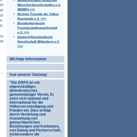
Bundesverband Deutscher
en
West-Ost-Gesellschaften e.V.
(BDWO) >>>
er
Berliner Freunde der Völker
st
Russlands e.V. >>>
n.
Brandenburgische
t,
Freundschaftsgesellschaft
e.V. >>>
zu
Deutsch-Russländische
nn
Gesellschaft Wittenberg e.V.
>>>
Wichtige Information!
Aus unserer Satzung:
"Die DRFG ist ein
eigenständiger,
demokratischer,
gemeinnütziger Verein. Er
setzt sich national und
international für die
Völkerverständigung und
Frieden ein. Dies erfolgt
durch Vertiefung und
Ausweitung von
gutnachbarlichen
Beziehungen und Kontakten,
von Dialog und Partnerschaft,
insbesondere die