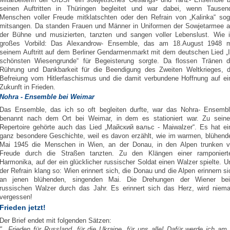
seinen Auftritten in Thüringen begleitet und war dabei, wenn Tausen
Menschen voller Freude mitklatschten oder den Refrain von „Kalinka“ sog
mitsangen. Da standen Frauen und Männer in Uniformen der Sowjetarmee a
der Bühne und musizierten, tanzten und sangen voller Lebenslust. Wie i
großes Vorbild: Das Alexandrow- Ensemble, das am 18.August 1948 m
seinem Auftritt auf dem Berliner Gendarmenmarkt mit dem deutschen Lied „
schönsten Wiesengrunde“ für Begeisterung sorgte. Da flossen Tränen d
Rührung und Dankbarkeit für die Beendigung des Zweiten Weltkrieges, d
Befreiung vom Hitlerfaschismus und die damit verbundene Hoffnung auf ei
Zukunft in Frieden.
Nohra - Ensemble bei Weimar
Das Ensemble, das ich so oft begleiten durfte, war das Nohra- Ensembl
benannt nach dem Ort bei Weimar, in dem es stationiert war. Zu sein
Repertoire gehörte auch das Lied „Майский вальс - Maiwalzer“. Es hat ei
ganz besondere Geschichte, weil es davon erzählt, wie im warmen, blühend
Mai 1945 die Menschen in Wien, an der Donau, in den Alpen trunken v
Freude durch die Straßen tanzten. Zu den Klängen einer ramponiert
Harmonika, auf der ein glücklicher russischer Soldat einen Walzer spielte. U
der Refrain klang so: Wien erinnert sich, die Donau und die Alpen erinnern si
an jenen blühenden, singenden Mai. Die Drehungen der Wiener be
russischen Walzer durch das Jahr. Es erinnert sich das Herz, wird niema
vergessen!
Frieden jetzt!
Der Brief endet mit folgenden Sätzen:
"...Frieden für Russland, für die Ukraine, für uns alle! Dafür werde ich am 