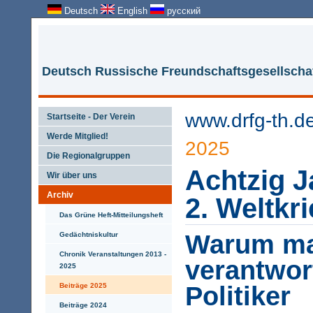
Deutsch
English
русский
Deutsch Russische Freundschaftsgesellschaf
www.drfg-th.d
Startseite - Der Verein
Werde Mitglied!
2025
Die Regionalgruppen
Achtzig 
Wir über uns
Archiv
2. Weltkr
Das Grüne Heft-Mitteilungsheft
Warum ma
Gedächtniskultur
Chronik Veranstaltungen 2013 -
verantwor
2025
Beiträge 2025
Politiker
Beiträge 2024