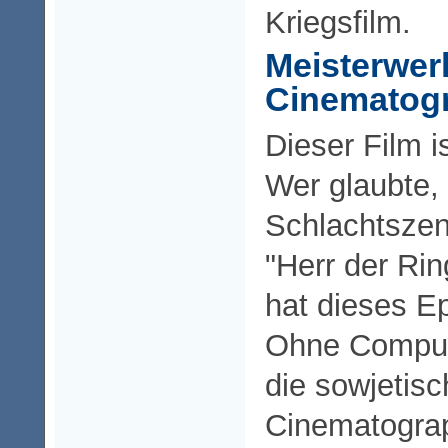
Kriegsfilm.
Meisterwer
Cinematog
Dieser Film i
Wer glaubte, 
Schlachtszen
"Herr der Rin
hat dieses E
Ohne Comput
die sowjetis
Cinematograp