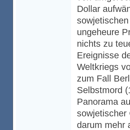
Dollar aufwä
sowjetischen
ungeheure Pr
nichts zu teu
Ereignisse d
Weltkriegs v
zum Fall Berl
Selbstmord (
Panorama aus
sowjetischer 
darum mehr a