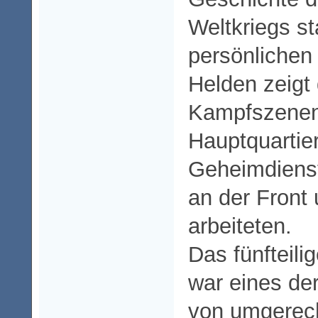
Weltkriegs s
persönlichen
Helden zeigt 
Kampfszenen,
Hauptquartie
Geheimdienst
an der Front 
arbeiteten.
Das fünfteili
war eines de
von umgerech