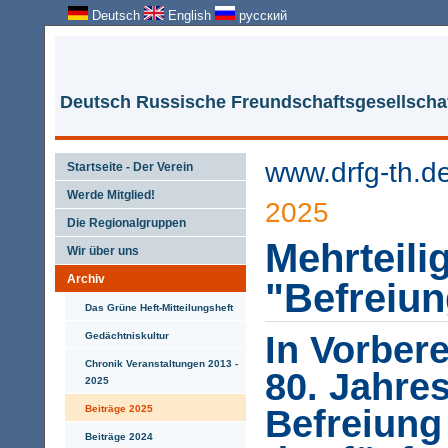
Deutsch
English
русский
Deutsch Russische Freundschaftsgesellschaf
www.drfg-th.d
Startseite - Der Verein
Werde Mitglied!
2025
Die Regionalgruppen
Mehrteili
Wir über uns
Archiv
"Befreiun
Das Grüne Heft-Mitteilungsheft
In Vorber
Gedächtniskultur
Chronik Veranstaltungen 2013 -
80. Jahre
2025
Beiträge 2025
Befreiung
Beiträge 2024