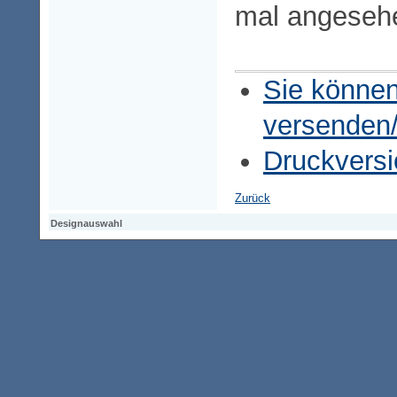
mal angeseh
Sie können
versenden
Druckversi
Zurück
Designauswahl
Designauswahl
Designauswahl
Access-Keypad
Alt+0
Startseite
Alt+3
Vorherige Seite
Alt+6