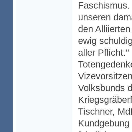
Faschismus. 
unseren dama
den Alliierten
ewig schuldig
aller Pflicht.
Totengedenk
Vizevorsitze
Volksbunds d
Kriegsgräberf
Tischner, MdL
Kundgebung i