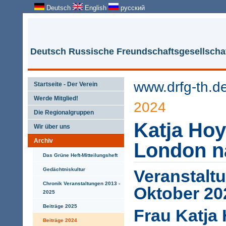
Deutsch
English
русский
Deutsch Russische Freundschaftsgesellschaf
www.drfg-th.d
Startseite - Der Verein
Werde Mitglied!
2024
Die Regionalgruppen
Katja Ho
Wir über uns
Archiv
London n
Das Grüne Heft-Mitteilungsheft
Gedächtniskultur
Veranstalt
Chronik Veranstaltungen 2013 -
Oktober 20
2025
Beiträge 2025
Frau Katja
Beiträge 2024