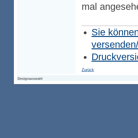
mal angeseh
Sie können
versenden
Druckversi
Zurück
Designauswahl
Designauswahl
Designauswahl
Access-Keypad
Alt+0
Startseite
Alt+3
Vorherige Seite
Alt+6