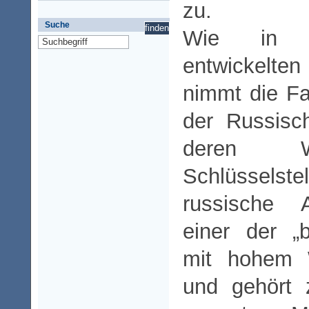
zu.
Suche
Wie in a
entwickelte
nimmt die Fa
der Russisc
deren Wi
Schlüssels
russische A
einer der „
mit hohem W
und gehört 