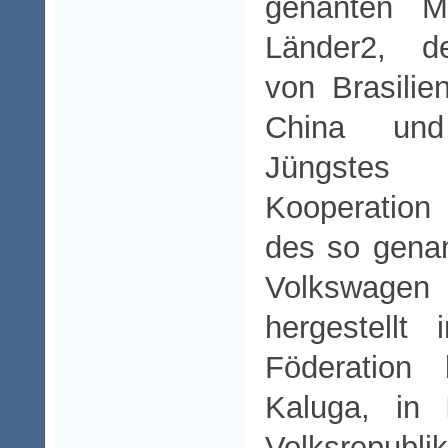
genanten M
Länder2, d
von Brasilie
China und
Jüngstes B
Kooperation 
des so gena
Volkswa
hergestellt
Föderatio
Kaluga, in 
Volksrepubl