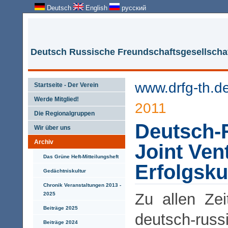
Deutsch
English
русский
Deutsch Russische Freundschaftsgesellschaf
www.drfg-th.d
Startseite - Der Verein
Werde Mitglied!
2011
Die Regionalgruppen
Deutsch-
Wir über uns
Archiv
Joint Ven
Das Grüne Heft-Mitteilungsheft
Erfolgsku
Gedächtniskultur
Chronik Veranstaltungen 2013 -
Zu allen Zei
2025
Beiträge 2025
deutsch-rus
Beiträge 2024