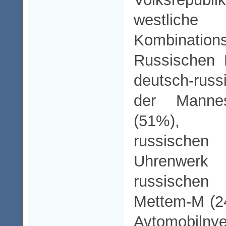
westliche
Kombinations
Russischen 
deutsch-russ
der Mann
(51
russische
Uhrenwerk
russisch
Mettem-M (
Avtomobil