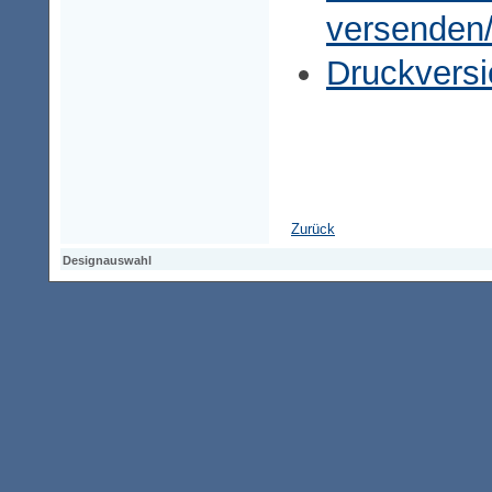
versenden
Druckversi
Zurück
Designauswahl
Designauswahl
Designauswahl
Access-Keypad
Alt+0
Startseite
Alt+3
Vorherige Seite
Alt+6
Sitemap