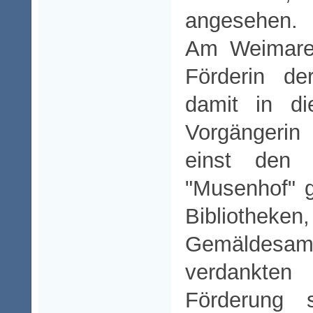
angesehen.
Am Weimarer
Förderin de
damit in di
Vorgängerin
einst den
"Musenhof" g
Bibliotheke
Gemäldesam
verdankten 
Förderung s