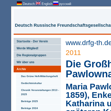
Deutsch
English
русский
Deutsch Russische Freundschaftsgesellschaf
www.drfg-th.d
Startseite - Der Verein
Werde Mitglied!
2011
Die Regionalgruppen
Die Groß
Wir über uns
Archiv
Pawlown
Das Grüne Heft-Mitteilungsheft
Gedächtniskultur
Maria Pawl
Chronik Veranstaltungen 2013 -
1859), Enke
2025
Katharina 
Beiträge 2025
Beiträge 2024