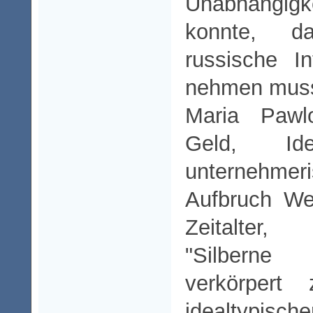
Unabhängi
konnte, d
russische I
nehmen muss
Maria Pawlo
Geld, Ide
unternehmer
Aufbruch We
Zeitalter
"Silberne
verkörpert
idealtypi