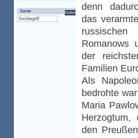
denn dadurc
Suche
das verarmt
russischen 
Romanows un
der reichst
Familien Eur
Als Napoleo
bedrohte war
Maria Pawlow
Herzogtum, 
den Preußen