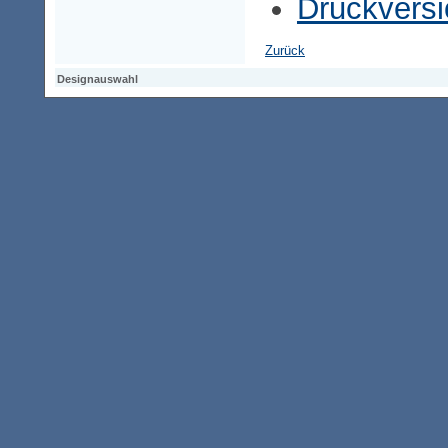
Druckversi
Zurück
Designauswahl
Designauswahl
Designauswahl
Access-Keypad
Alt+0
Startseite
Alt+3
Vorherige Seite
Alt+6
Sitemap
Alt+7
Suchfunktion
Alt+8
Direkt zum Inhalt
Alt+9
Kontaktseite