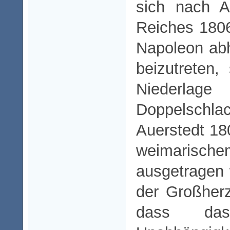
sich nach A
Reiches 180
Napoleon ab
beizutreten,
Niederlage
Doppelschl
Auerstedt 18
weimari
ausgetragen 
der Großher
dass da