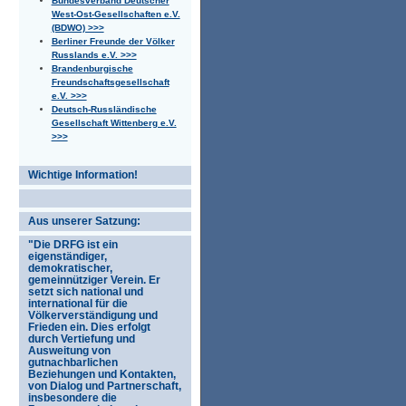
Bundesverband Deutscher
West-Ost-Gesellschaften e.V.
(BDWO) >>>
Berliner Freunde der Völker
Russlands e.V. >>>
Brandenburgische
Freundschaftsgesellschaft
e.V. >>>
Deutsch-Russländische
Gesellschaft Wittenberg e.V.
>>>
Wichtige Information!
Aus unserer Satzung:
"Die DRFG ist ein
eigenständiger,
demokratischer,
gemeinnütziger Verein. Er
setzt sich national und
international für die
Völkerverständigung und
Frieden ein. Dies erfolgt
durch Vertiefung und
Ausweitung von
gutnachbarlichen
Beziehungen und Kontakten,
von Dialog und Partnerschaft,
insbesondere die