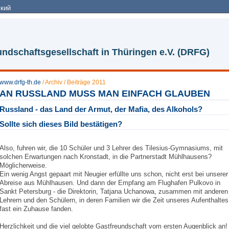
кий
ndschaftsgesellschaft in Thüringen e.V. (DRFG)
www.drfg-th.de
/
Archiv
/
Beiträge 2011
AN RUSSLAND MUSS MAN EINFACH GLAUBEN
Russland - das Land der Armut, der Mafia, des Alkohols?
Sollte sich dieses Bild bestätigen?
Also, fuhren wir, die 10 Schüler und 3 Lehrer des Tilesius-Gymnasiums, mit
solchen Erwartungen nach Kronstadt, in die Partnerstadt Mühlhausens?
Möglicherweise.
Ein wenig Angst gepaart mit Neugier erfüllte uns schon, nicht erst bei unserer
Abreise aus Mühlhausen. Und dann der Empfang am Flughafen Pulkovo in
Sankt Petersburg - die Direktorin, Tatjana Uchanowa, zusammen mit anderen
Lehrern und den Schülern, in deren Familien wir die Zeit unseres Aufenthaltes
fast ein Zuhause fanden.
Herzlichkeit und die viel gelobte Gastfreundschaft vom ersten Augenblick an!