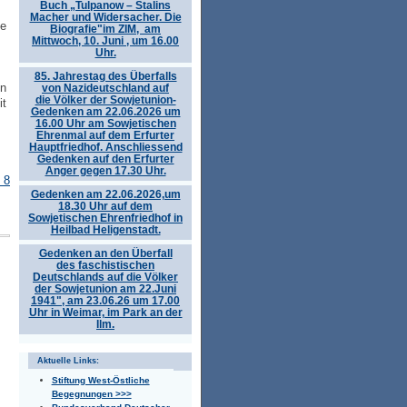
Buch „Tulpanow – Stalins
Macher und Widersacher. Die
te
Biografie"im ZIM, am
Mittwoch, 10. Juni , um 16.00
Uhr.
85. Jahrestag des Überfalls
en
von Nazideutschland auf
die Völker der Sowjetunion-
it
Gedenken am 22.06.2026 um
16.00 Uhr am Sowjetischen
Ehrenmal auf dem Erfurter
Hauptfriedhof. Anschliessend
Gedenken auf den Erfurter
Anger gegen 17.30 Uhr.
 8
Gedenken am 22.06.2026,um
18.30 Uhr auf dem
Sowjetischen Ehrenfriedhof in
Heilbad Heligenstadt.
Gedenken an den Überfall
des faschistischen
Deutschlands auf die Völker
der Sowjetunion am 22.Juni
1941", am 23.06.26 um 17.00
Uhr in Weimar, im Park an der
Ilm.
Aktuelle Links:
Stiftung West-Östliche
Begegnungen >>>