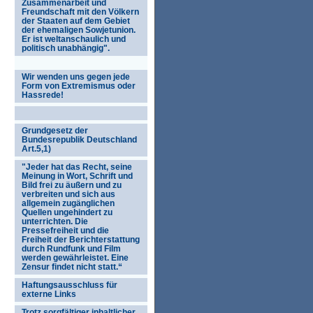
Zusammenarbeit und
Freundschaft mit den Völkern
der Staaten auf dem Gebiet
der ehemaligen Sowjetunion.
Er ist weltanschaulich und
politisch unabhängig".
Wir wenden uns gegen jede
Form von Extremismus oder
Hassrede!
Grundgesetz der
Bundesrepublik Deutschland
Art.5,1)
"Jeder hat das Recht, seine
Meinung in Wort, Schrift und
Bild frei zu äußern und zu
verbreiten und sich aus
allgemein zugänglichen
Quellen ungehindert zu
unterrichten. Die
Pressefreiheit und die
Freiheit der Berichterstattung
durch Rundfunk und Film
werden gewährleistet. Eine
Zensur findet nicht statt.“
Haftungsausschluss für
externe Links
Trotz sorgfältiger inhaltlicher