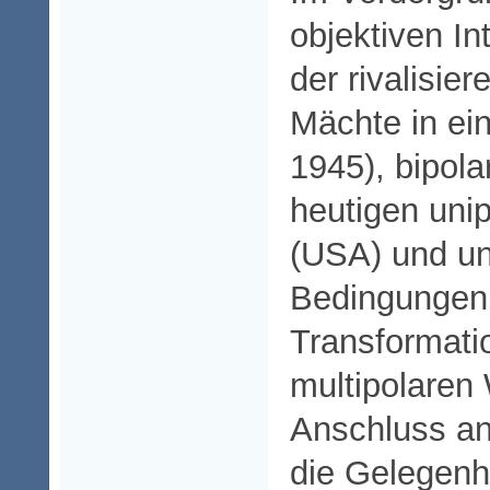
objektiven In
der rivalisie
Mächte in ein
1945), bipola
heutigen uni
(USA) und un
Bedingungen
Transformati
multipolaren
Anschluss an
die Gelegenhe