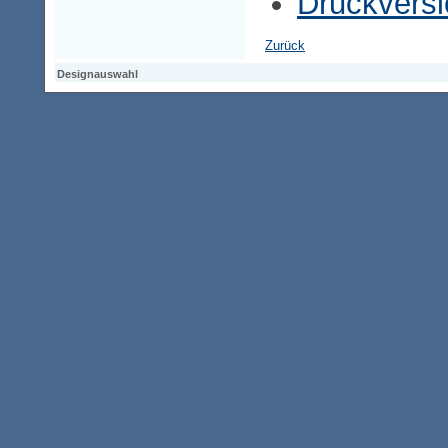
Druckversi
Zurück
Designauswahl
Designauswahl
Designauswahl
Access-Keypad
Alt+0
Startseite
Alt+3
Vorherige Seite
Alt+6
Sitemap
Alt+7
Suchfunktion
Alt+8
Direkt zum Inhalt
Alt+9
Kontaktseite