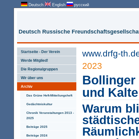
Deutsch
English
русский
Deutsch Russische Freundschaftsgesellschaf
www.drfg-th.d
Startseite - Der Verein
Werde Mitglied!
2023
Die Regionalgruppen
Bollinger
Wir über uns
Archiv
und Kalte
Das Grüne Heft-Mitteilungsheft
Warum bl
Gedächtniskultur
Chronik Veranstaltungen 2013 -
städtisch
2025
Beiträge 2025
Räumlichk
Beiträge 2024