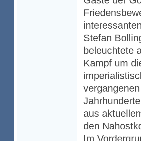
Gäste der Gö
Friedensbewe
interessante
Stefan Bollin
beleuchtete a
Kampf um di
imperialistis
vergangenen
Jahrhunderte
aus aktuelle
den Nahostkon
Im Vordergru