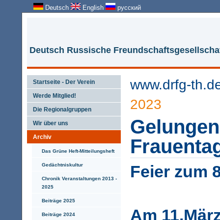
Deutsch
English
русский
Deutsch Russische Freundschaftsgesellschaf
www.drfg-th.d
Startseite - Der Verein
Werde Mitglied!
2023
Die Regionalgruppen
Gelungen
Wir über uns
Archiv
Frauentag
Das Grüne Heft-Mitteilungsheft
Gedächtniskultur
Feier zum 
Chronik Veranstaltungen 2013 -
2025
Beiträge 2025
Am 11.März
Beiträge 2024