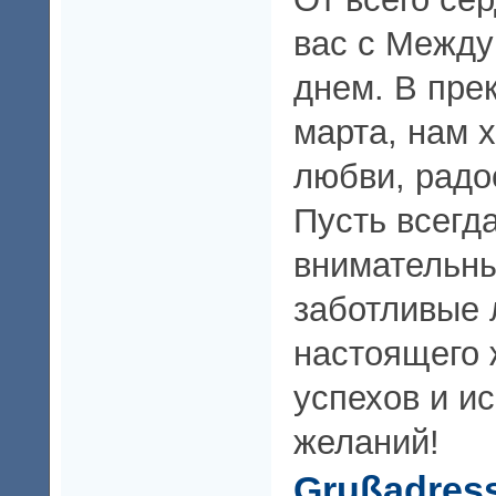
вас с Межд
днем. В пре
марта, нaм 
любви, радо
Пусть всегд
внимательн
заботливые
настоящего 
успехов и и
желаний!
Grußadres