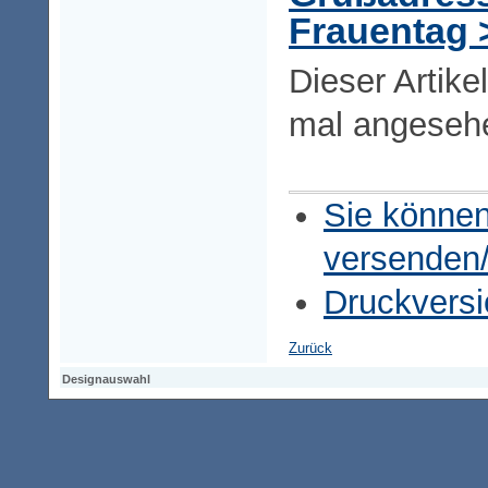
Frauentag 
Dieser Artike
mal angeseh
Sie können
versenden
Druckversi
Zurück
Designauswahl
Designauswahl
Designauswahl
Access-Keypad
Alt+0