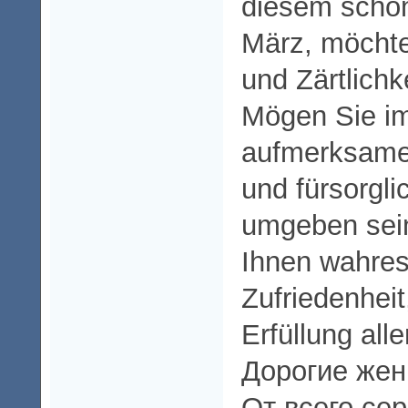
diesem schö
März, möchte
und Zärtlich
Mögen Sie i
aufmerksamen
und fürsorgl
umgeben sei
Ihnen wahres
Zufriedenheit
Erfüllung all
Дорогие жен
От всего се