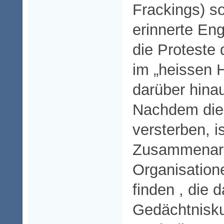
Frackings) s
erinnerte Eng
die Proteste 
im „heissen 
darüber hina
Nachdem die 
versterben, i
Zusammenarb
Organisation
finden , die 
Gedächtniskul