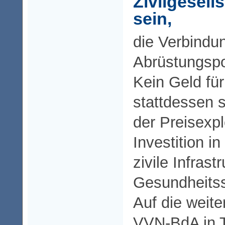
Zivilgesel
sein,
die Verbindu
Abrüstungspol
Kein Geld für
stattdessen 
der Preisexp
Investition i
zivile Infrast
Gesundheits
Auf die weit
VVN-BdA in 