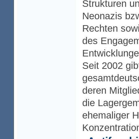
Strukturen un
Neonazis bz
Rechten sowi
des Engagem
Entwicklunge
Seit 2002 gib
gesamtdeutsc
deren Mitgli
die Lagergem
ehemaliger H
Konzentratio