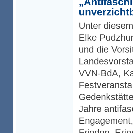
„Antifasch
unverzicht
Unter diesem
Elke Pudzhun
und die Vors
Landesvorsta
VVN-BdA, Kat
Festveranstal
Gedenkstätt
Jahre antifas
Engagement, 
Frieden, Eri