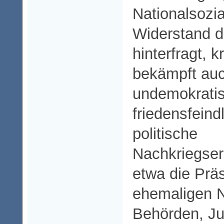
Nationalsozi
Widerstand 
hinterfragt, kr
bekämpft auc
undemokrati
friedensfeind
politische
Nachkriegse
etwa die Prä
ehemaligen Na
Behörden, Jus