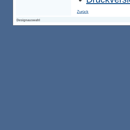
Zurück
Designauswahl
Designauswahl
Designauswahl
Access-Keypad
Alt+0
Startseite
Alt+3
Vorherige Seite
Alt+6
Sitemap
Alt+7
Suchfunktion
Alt+8
Direkt zum Inhalt
Alt+9
Kontaktseite
2000304 Besucher