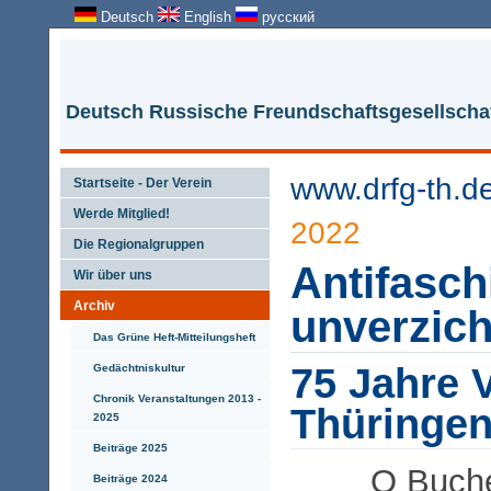
Deutsch
English
русский
Deutsch Russische Freundschaftsgesellschaf
www.drfg-th.d
Startseite - Der Verein
Werde Mitglied!
2022
Die Regionalgruppen
Antifasch
Wir über uns
Archiv
unverzich
Das Grüne Heft-Mitteilungsheft
75 Jahre 
Gedächtniskultur
Chronik Veranstaltungen 2013 -
Thüringe
2025
Beiträge 2025
O Buche
Beiträge 2024