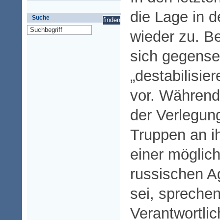
die Lage in d
Suche
wieder zu. B
sich gegensei
„destabilisi
vor. Während
der Verlegun
Truppen an i
einer möglic
russischen A
sei, sprechen
Verantwortli