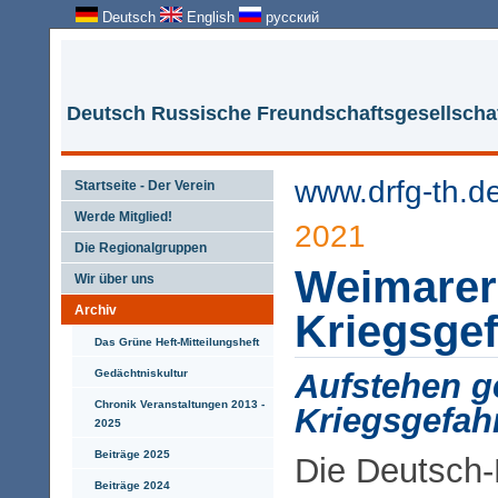
Deutsch
English
русский
Deutsch Russische Freundschaftsgesellschaf
www.drfg-th.d
Startseite - Der Verein
Werde Mitglied!
2021
Die Regionalgruppen
Weimarer
Wir über uns
Archiv
Kriegsge
Das Grüne Heft-Mitteilungsheft
Gedächtniskultur
Aufstehen g
Chronik Veranstaltungen 2013 -
Kriegsgefah
2025
Beiträge 2025
Die Deutsch
Beiträge 2024