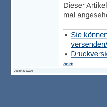
Dieser Artike
mal angeseh
Sie können
versenden
Druckversi
Zurück
Designauswahl
Designauswahl
Designauswahl
Access-Keypad
Alt+0
Startseite
Alt+3