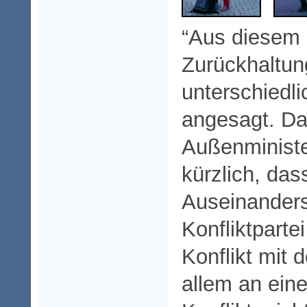
“Aus diesem G
Zurückhaltun
unterschiedl
angesagt. D
Außenministe
kürzlich, das
Auseinanders
Konfliktparte
Konflikt mit 
allem an eine