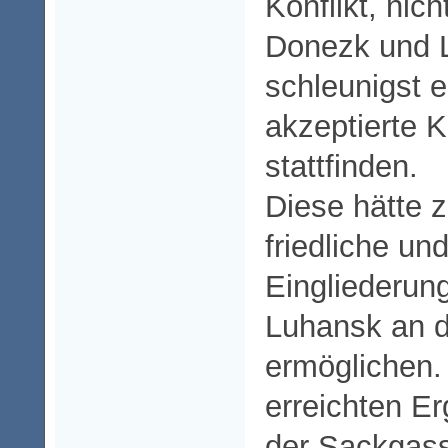
Konflikt, nich
Donezk und L
schleunigst e
akzeptierte
stattfinden.
Diese hätte z
friedliche un
Eingliederun
Luhansk an d
ermöglichen.
erreichten E
der Sackgass