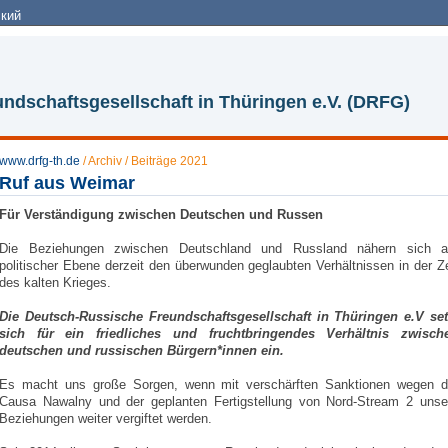
кий
ndschaftsgesellschaft in Thüringen e.V. (DRFG)
www.drfg-th.de
/
Archiv
/
Beiträge 2021
Ruf aus Weimar
Für Verständigung zwischen Deutschen und Russen
Die Beziehungen zwischen Deutschland und Russland nähern sich a
politischer Ebene derzeit den überwunden geglaubten Verhältnissen in der Ze
des kalten Krieges.
Die Deutsch-Russische Freundschaftsgesellschaft in Thüringen e.V set
sich für ein friedliches und fruchtbringendes Verhältnis zwisch
deutschen und russischen Bürgern*innen ein.
Es macht uns große Sorgen, wenn mit verschärften Sanktionen wegen d
Causa Nawalny und der geplanten Fertigstellung von Nord-Stream 2 unse
Beziehungen weiter vergiftet werden.