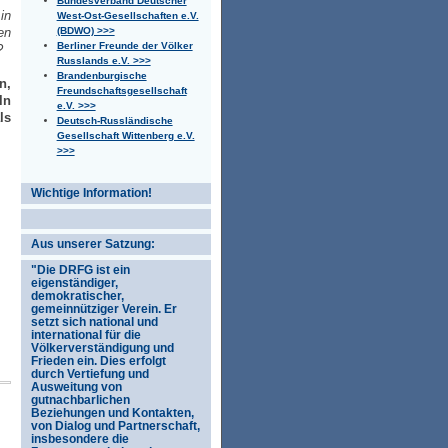
Bundesverband Deutscher
in
West-Ost-Gesellschaften e.V.
(BDWO) >>>
en
Berliner Freunde der Völker
?
Russlands e.V. >>>
Brandenburgische
n,
Freundschaftsgesellschaft
ln
e.V. >>>
ls
Deutsch-Russländische
Gesellschaft Wittenberg e.V.
>>>
Wichtige Information!
Aus unserer Satzung:
"Die DRFG ist ein
eigenständiger,
demokratischer,
gemeinnütziger Verein. Er
setzt sich national und
international für die
Völkerverständigung und
Frieden ein. Dies erfolgt
durch Vertiefung und
Ausweitung von
gutnachbarlichen
Beziehungen und Kontakten,
von Dialog und Partnerschaft,
insbesondere die