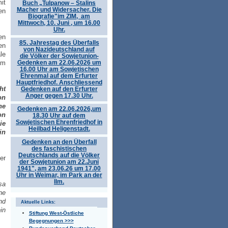
it
Buch „Tulpanow – Stalins
Macher und Widersacher. Die
en
Biografie"im ZIM, am
Mittwoch, 10. Juni , um 16.00
Uhr.
en
85. Jahrestag des Überfalls
en
von Nazideutschland auf
le
die Völker der Sowjetunion-
Gedenken am 22.06.2026 um
em
16.00 Uhr am Sowjetischen
Ehrenmal auf dem Erfurter
Hauptfriedhof. Anschliessend
ht
Gedenken auf den Erfurter
Anger gegen 17.30 Uhr.
on
he
Gedenken am 22.06.2026,um
on
18.30 Uhr auf dem
Sowjetischen Ehrenfriedhof in
ie
Heilbad Heligenstadt.
in
Gedenken an den Überfall
des faschistischen
Deutschlands auf die Völker
er
der Sowjetunion am 22.Juni
1941", am 23.06.26 um 17.00
Uhr in Weimar, im Park an der
Ilm.
sa
ne
nd
Aktuelle Links:
in
Stiftung West-Östliche
Begegnungen >>>