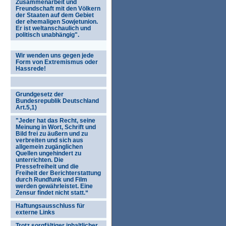
Zusammenarbeit und
Freundschaft mit den Völkern
der Staaten auf dem Gebiet
der ehemaligen Sowjetunion.
Er ist weltanschaulich und
politisch unabhängig".
Wir wenden uns gegen jede
Form von Extremismus oder
Hassrede!
Grundgesetz der
Bundesrepublik Deutschland
Art.5,1)
"Jeder hat das Recht, seine
Meinung in Wort, Schrift und
Bild frei zu äußern und zu
verbreiten und sich aus
allgemein zugänglichen
Quellen ungehindert zu
unterrichten. Die
Pressefreiheit und die
Freiheit der Berichterstattung
durch Rundfunk und Film
werden gewährleistet. Eine
Zensur findet nicht statt.“
Haftungsausschluss für
externe Links
Trotz sorgfältiger inhaltlicher