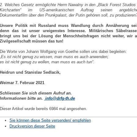
2. Welches Gesetz ermöglichte Herrn Nawalny in den „Black Forest Studios 
Kirchzarten“ im US-amerikanischen Auftrag seinen angeblich
Dokumentarfilm über den Prunkpalast, der Putin gehören soll, zu produzieren
Unsere Politik mit Russland muss Wandlung durch Annäherung sei
denn das ist unser ureigenstes Interesse. Militärisches Säbelrasse
bringt uns bei der Lösung der Menschheitsfragen nicht weiter, wir a
Zivilgesellschaft müssen das tun!
Die Worte von Johann Wolfgang von Goethe sollen uns dabei begleiten:
„Es ist nicht genug zu wissen, man muss es auch anwenden;
es ist nicht genug zu wollen, man muss es auch tun“.
Heidrun und Stanislav Sedlacik,
Weimar 7. Februar 2021
Schliessen Sie sich diesem Aufruf an.
Informationen bitte an.
info@drfg-th.de
Dieser Artikel wurde bereits 6984 mal angesehen.
Sie können diese Seite versenden/ empfehlen
Druckversion dieser Seite