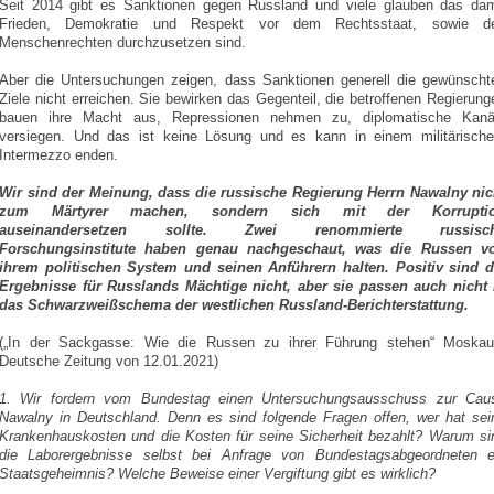
Seit 2014 gibt es Sanktionen gegen Russland und viele glauben das dam
Frieden, Demokratie und Respekt vor dem Rechtsstaat, sowie d
Menschenrechten durchzusetzen sind.
Aber die Untersuchungen zeigen, dass Sanktionen generell die gewünscht
Ziele nicht erreichen. Sie bewirken das Gegenteil, die betroffenen Regierung
bauen ihre Macht aus, Repressionen nehmen zu, diplomatische Kanä
versiegen. Und das ist keine Lösung und es kann in einem militärisch
Intermezzo enden.
Wir sind der Meinung, dass die russische Regierung Herrn Nawalny nic
zum Märtyrer machen, sondern sich mit der Korrupti
auseinandersetzen sollte. Zwei renommierte russisc
Forschungsinstitute haben genau nachgeschaut, was die Russen v
ihrem politischen System und seinen Anführern halten. Positiv sind d
Ergebnisse für Russlands Mächtige nicht, aber sie passen auch nicht 
das Schwarzweißschema der westlichen Russland-Berichterstattung.
(„In der Sackgasse: Wie die Russen zu ihrer Führung stehen“ Moskau
Deutsche Zeitung von 12.01.2021)
1. Wir fordern vom Bundestag einen Untersuchungsausschuss zur Cau
Nawalny in Deutschland. Denn es sind folgende Fragen offen, wer hat sei
Krankenhauskosten und die Kosten für seine Sicherheit bezahlt? Warum si
die Laborergebnisse selbst bei Anfrage von Bundestagsabgeordneten e
Staatsgeheimnis? Welche Beweise einer Vergiftung gibt es wirklich?