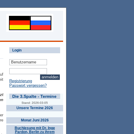
Login
uf
it
Registrierung
Passwort vergessen?
zt
Die 3.Spalte - Termine
en
Stand: 2026-03-05
Unsere Termine 2026
er
re
Monat Juni 2026
Buchlesung mit Dr. Inge
Pardon, Berlin zu ihrem