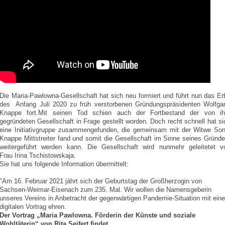
Die Maria-Pawlowna-Gesellschaft hat sich neu formiert und führt nun das Er
des Anfang Juli 2020 zu früh verstorbenen Gründungspräsidenten Wolfga
Knappe fort.Mit seinen Tod schien auch der Fortbestand der von i
gegründeten Gesellschaft in Frage gestellt worden. Doch recht schnell hat si
eine Initiativgruppe zusammengefunden, die gemeinsam mit der Witwe Son
Knappe Mittstreiter fand und somit die Gesellschaft im Sinne seines Gründe
weitergeführt werden kann. Die Gesellschaft wird nunmehr geleitetet v
Frau Irina Tschistowskaja.
Sie hat uns folgende Information übermittelt:
"Am 16. Februar 2021 jährt sich der Geburtstag der Großherzogin von
Sachsen-Weimar-Eisenach zum 235. Mal. Wir wollen die Namensgeberin
unseres Vereins in Anbetracht der gegenwärtigen Pandemie-Situation mit ein
digitalen Vortrag ehren.
Der Vortrag „Maria Pawlowna. Förderin der Künste und soziale
Wohltäterin“ von Rita Seifert findet