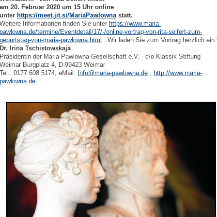
am 20. Februar 2020 um 15 Uhr online
unter
https://meet.jit.si/MariaPawlowna
statt.
Weitere Informationen finden Sie unter
https://www.maria-
pawlowna.de/termine/Eventdetail/17/-/online-vortrag-von-rita-seifert-zum-
geburtstag-von-maria-pawlowna.html
. Wir laden Sie zum Vortrag herzlich ein.
Dr. Irina Tschistowskaja
Präsidentin der Maria-Pawlowna-Gesellschaft e.V. - c/o Klassik Stiftung
Weimar Burgplatz 4, D-99423 Weimar
Tel.: 0177 608 5174, eMail:
Info@maria-pawlowna.de
,
http://www.maria-
pawlowna.de