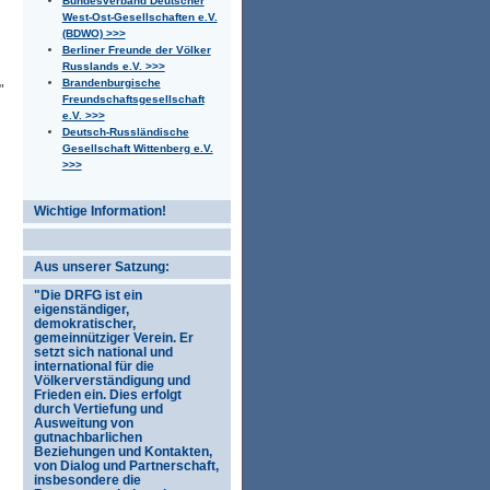
Bundesverband Deutscher
West-Ost-Gesellschaften e.V.
(BDWO) >>>
Berliner Freunde der Völker
Russlands e.V. >>>
Brandenburgische
"
Freundschaftsgesellschaft
e.V. >>>
Deutsch-Russländische
Gesellschaft Wittenberg e.V.
>>>
Wichtige Information!
Aus unserer Satzung:
"Die DRFG ist ein
eigenständiger,
demokratischer,
gemeinnütziger Verein. Er
setzt sich national und
international für die
Völkerverständigung und
Frieden ein. Dies erfolgt
durch Vertiefung und
Ausweitung von
gutnachbarlichen
Beziehungen und Kontakten,
von Dialog und Partnerschaft,
insbesondere die