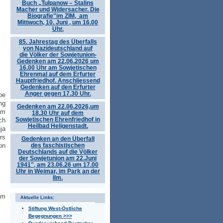
Buch „Tulpanow – Stalins
Macher und Widersacher. Die
Biografie"im ZIM, am
Mittwoch, 10. Juni , um 16.00
Uhr.
85. Jahrestag des Überfalls
von Nazideutschland auf
die Völker der Sowjetunion-
Gedenken am 22.06.2026 um
16.00 Uhr am Sowjetischen
Ehrenmal auf dem Erfurter
Hauptfriedhof. Anschliessend
Gedenken auf den Erfurter
Anger gegen 17.30 Uhr.
be
ng
Gedenken am 22.06.2026,um
hm
18.30 Uhr auf dem
Sowjetischen Ehrenfriedhof in
ch
Heilbad Heligenstadt.
ja
rs
Gedenken an den Überfall
des faschistischen
on
Deutschlands auf die Völker
der Sowjetunion am 22.Juni
1941", am 23.06.26 um 17.00
Uhr in Weimar, im Park an der
Ilm.
em
Aktuelle Links:
Stiftung West-Östliche
Begegnungen >>>