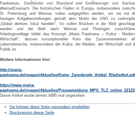
Pawlownas, Großfürstin von Russland und Großherzogin von Sachse
WeimarEisenach. Die historischen Fäden in Europa, insbesondere zwisch
St. Petersburg und Weimar, sollen aufgegriffen werden, um sie mit d
heutigen Aufgabenstellungen gemäß dem Motto der UNO zu verknüpfe
„Global denken, lokal handeln". So sollen Brücken in die Welt geschlag
werden und die Welt nach Weimar und Thüringen zurückführe
Arbeitsgrundlage bildet das Konzept „Maria Pawlowna – Kultur - Medien
Wirtschaft", dessen konzeptioneller Kern das Zusammenwirken all
Lebensbereiche, insbesondere der Kultur, der Medien, der Wirtschaft und d
Politik ist.
Weitere Informationen hier:
http://maria-
pawlowna.de/images/Aktuelles/Kieler_Zarenbriefe_Artikel_RitaSeifert.pd
https://www.maria-
pawlowna.de/images/Aktuelles/Pressemeldung_MPG_TLZ_online_22122
Dieser Artikel wurde bereits 6885 mal angesehen.
Sie können diese Seite versenden/ empfehlen
Druckversion dieser Seite