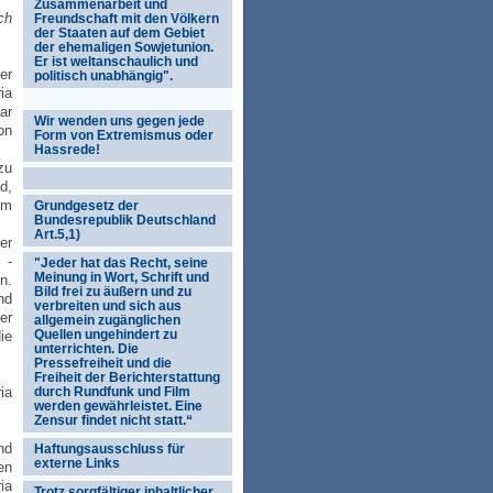
Zusammenarbeit und
ch
Freundschaft mit den Völkern
der Staaten auf dem Gebiet
der ehemaligen Sowjetunion.
Er ist weltanschaulich und
er
politisch unabhängig".
ia
ar
Wir wenden uns gegen jede
on
Form von Extremismus oder
Hassrede!
zu
d,
em
Grundgesetz der
Bundesrepublik Deutschland
Art.5,1)
er
 -
"Jeder hat das Recht, seine
Meinung in Wort, Schrift und
n.
Bild frei zu äußern und zu
nd
verbreiten und sich aus
er
allgemein zugänglichen
Quellen ungehindert zu
ie
unterrichten. Die
Pressefreiheit und die
Freiheit der Berichterstattung
ia
durch Rundfunk und Film
werden gewährleistet. Eine
Zensur findet nicht statt.“
nd
Haftungsausschluss für
externe Links
en
ia
Trotz sorgfältiger inhaltlicher