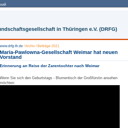
кий
ndschaftsgesellschaft in Thüringen e.V. (DRFG)
www.drfg-th.de
/
Archiv
/
Beiträge 2021
Maria-Pawlowna-Gesellschaft Weimar hat neuen
Vorstand
Erinnerung an Reise der Zarentochter nach Weimar
Wenn Sie sich den Geburtstags - Blumentisch der Großfürstin ansehen
möchten: