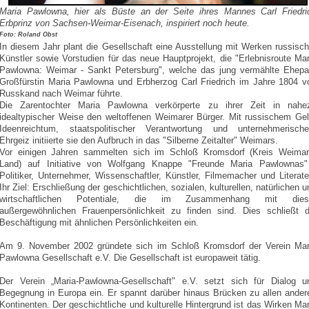
Maria Pawlowna, hier als Büste an der Seite ihres Mannes Carl Friedri
Erbprinz von Sachsen-Weimar-Eisenach, inspiriert noch heute.
Foto: Roland Obst
In diesem Jahr plant die Gesellschaft eine Ausstellung mit Werken russisch
Künstler sowie Vorstudien für das neue Hauptprojekt, die "Erlebnisroute Mar
Pawlowna: Weimar - Sankt Petersburg", welche das jung vermählte Ehepa
Großfürstin Maria Pawlowna und Erbherzog Carl Friedrich im Jahre 1804 v
Russkand nach Weimar führte.
Die Zarentochter Maria Pawlowna verkörperte zu ihrer Zeit in nahe
idealtypischer Weise den weltoffenen Weimarer Bürger. Mit russischem Gel
Ideenreichtum, staatspolitischer Verantwortung und unternehmerisch
Ehrgeiz initiierte sie den Aufbruch in das "Silberne Zeitalter" Weimars.
Vor einigen Jahren sammelten sich im Schloß Kromsdorf (Kreis Weimar
Land) auf Initiative von Wolfgang Knappe "Freunde Maria Pawlownas"
Politiker, Unternehmer, Wissenschaftler, Künstler, Filmemacher und Literate
Ihr Ziel: Erschließung der geschichtlichen, sozialen, kulturellen, natürlichen u
wirtschaftlichen Potentiale, die im Zusammenhang mit dies
außergewöhnlichen Frauenpersönlichkeit zu finden sind. Dies schließt d
Beschäftigung mit ähnlichen Persönlichkeiten ein.
Am 9. November 2002 gründete sich im Schloß Kromsdorf der Verein Mar
Pawlowna Gesellschaft e.V. Die Gesellschaft ist europaweit tätig.
Der Verein „Maria-Pawlowna-Gesellschaft" e.V. setzt sich für Dialog u
Begegnung in Europa ein. Er spannt darüber hinaus Brücken zu allen ander
Kontinenten. Der geschichtliche und kulturelle Hintergrund ist das Wirken Mar