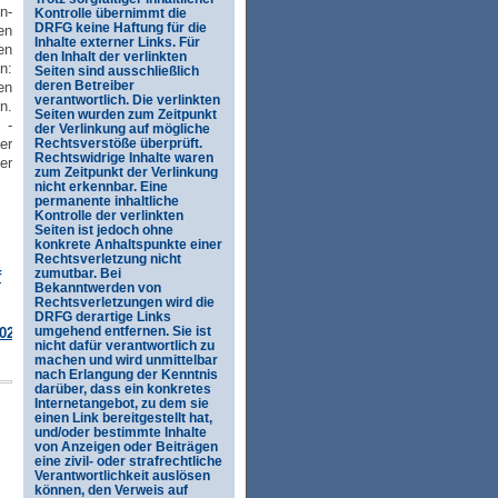
n-
Kontrolle übernimmt die
DRFG keine Haftung für die
en
Inhalte externer Links. Für
en
den Inhalt der verlinkten
n:
Seiten sind ausschließlich
deren Betreiber
en
verantwortlich. Die verlinkten
n.
Seiten wurden zum Zeitpunkt
 -
der Verlinkung auf mögliche
er
Rechtsverstöße überprüft.
Rechtswidrige Inhalte waren
er
zum Zeitpunkt der Verlinkung
nicht erkennbar. Eine
permanente inhaltliche
Kontrolle der verlinkten
Seiten ist jedoch ohne
konkrete Anhaltspunkte einer
Rechtsverletzung nicht
zumutbar. Bei
f
Bekanntwerden von
Rechtsverletzungen wird die
DRFG derartige Links
umgehend entfernen. Sie ist
020.pdf
nicht dafür verantwortlich zu
machen und wird unmittelbar
nach Erlangung der Kenntnis
darüber, dass ein konkretes
Internetangebot, zu dem sie
einen Link bereitgestellt hat,
und/oder bestimmte Inhalte
von Anzeigen oder Beiträgen
eine zivil- oder strafrechtliche
Verantwortlichkeit auslösen
können, den Verweis auf