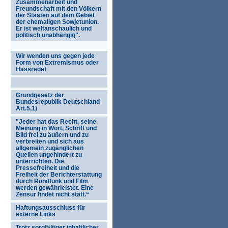
Zusammenarbeit und
Freundschaft mit den Völkern
der Staaten auf dem Gebiet
der ehemaligen Sowjetunion.
Er ist weltanschaulich und
politisch unabhängig".
Wir wenden uns gegen jede
Form von Extremismus oder
Hassrede!
Grundgesetz der
Bundesrepublik Deutschland
Art.5,1)
"Jeder hat das Recht, seine
Meinung in Wort, Schrift und
Bild frei zu äußern und zu
verbreiten und sich aus
allgemein zugänglichen
Quellen ungehindert zu
unterrichten. Die
Pressefreiheit und die
Freiheit der Berichterstattung
durch Rundfunk und Film
werden gewährleistet. Eine
Zensur findet nicht statt.“
Haftungsausschluss für
externe Links
Trotz sorgfältiger inhaltlicher