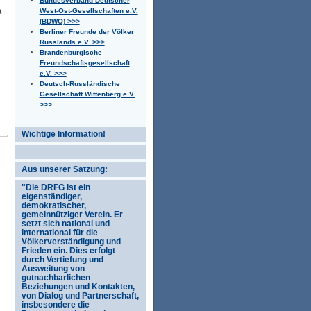
Bundesverband Deutscher
a
West-Ost-Gesellschaften e.V.
(BDWO) >>>
Berliner Freunde der Völker
Russlands e.V. >>>
Brandenburgische
Freundschaftsgesellschaft
e.V. >>>
Deutsch-Russländische
Gesellschaft Wittenberg e.V.
>>>
Wichtige Information!
Aus unserer Satzung:
"Die DRFG ist ein
eigenständiger,
demokratischer,
gemeinnütziger Verein. Er
setzt sich national und
international für die
Völkerverständigung und
Frieden ein. Dies erfolgt
durch Vertiefung und
Ausweitung von
gutnachbarlichen
Beziehungen und Kontakten,
von Dialog und Partnerschaft,
insbesondere die