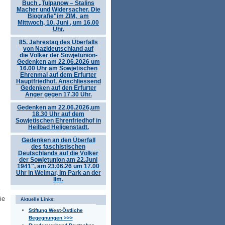
Buch „Tulpanow – Stalins
Macher und Widersacher. Die
Biografie"im ZIM, am
Mittwoch, 10. Juni , um 16.00
Uhr.
85. Jahrestag des Überfalls
von Nazideutschland auf
die Völker der Sowjetunion-
Gedenken am 22.06.2026 um
16.00 Uhr am Sowjetischen
Ehrenmal auf dem Erfurter
Hauptfriedhof. Anschliessend
Gedenken auf den Erfurter
Anger gegen 17.30 Uhr.
Gedenken am 22.06.2026,um
18.30 Uhr auf dem
Sowjetischen Ehrenfriedhof in
Heilbad Heligenstadt.
Gedenken an den Überfall
des faschistischen
Deutschlands auf die Völker
der Sowjetunion am 22.Juni
1941", am 23.06.26 um 17.00
Uhr in Weimar, im Park an der
Ilm.
ie
Aktuelle Links:
Stiftung West-Östliche
Begegnungen >>>