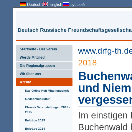
Deutsch
English
русский
Deutsch Russische Freundschaftsgesellschaf
www.drfg-th.d
Startseite - Der Verein
Werde Mitglied!
2018
Die Regionalgruppen
Buchenwa
Wir über uns
Archiv
und Niem
Das Grüne Heft-Mitteilungsheft
vergesse
Gedächtniskultur
Chronik Veranstaltungen 2013 -
Im einstigen
2025
Beiträge 2025
Buchenwald 
Beiträge 2024