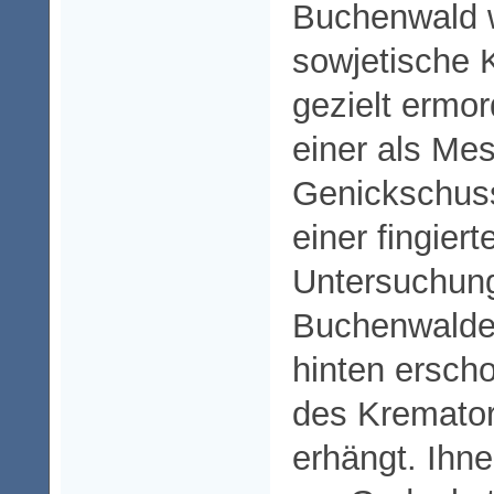
Buchenwald 
sowjetische 
gezielt ermor
einer als Mes
Genickschus
einer fingiert
Untersuchun
Buchenwalde
hinten ersch
des Kremato
erhängt. Ihn