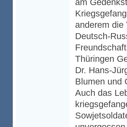
am Gedenkste
Kriegsgefang
anderem die V
Deutsch-Rus
Freundschaft
Thüringen Ge
Dr. Hans-Jür
Blumen und G
Auch das Leb
kriegsgefan
Sowjetsoldate
unvergessen