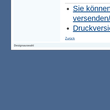
Sie können
versenden
Druckversi
Zurück
Designauswahl
Designauswahl
Designauswahl
Access-Keypad
Alt+0
Startseite
Alt+3
Vorherige Seite
Alt+6
Sitemap
Alt+7
Suchfunktion