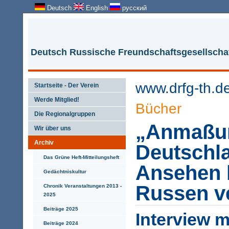
Deutsch
English
русский
Deutsch Russische Freundschaftsgesellschaf
www.drfg-th.d
Startseite - Der Verein
Werde Mitglied!
Bücher
Die Regionalgruppen
„Anmaßun
Wir über uns
Archiv
Deutschl
Das Grüne Heft-Mitteilungsheft
Ansehen 
Gedächtniskultur
Russen ve
Chronik Veranstaltungen 2013 -
2025
Beiträge 2025
Interview m
Beiträge 2024