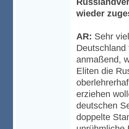
Russlandver
wieder zuge
AR:
Sehr vie
Deutschland 
anmaßend, w
Eliten die Ru
oberlehrerha
erziehen woll
deutschen Sei
doppelte Sta
unrühmliche 