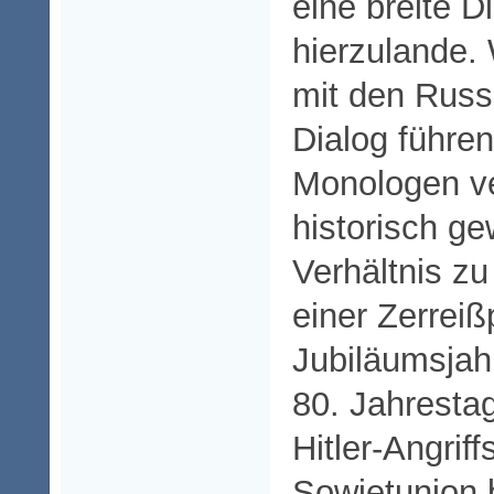
eine breite D
hierzulande. 
mit den Russ
Dialog führen
Monologen ve
historisch g
Verhältnis zu
einer Zerreiß
Jubiläumsjah
80. Jahresta
Hitler-Angriff
Sowjetunion 