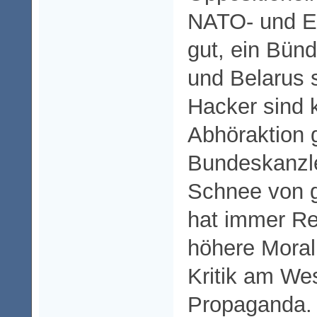
NATO- und EU
gut, ein Bün
und Belarus 
Hacker sind k
Abhöraktion 
Bundeskanzle
Schnee von g
hat immer Rec
höhere Moral
Kritik am We
Propaganda.