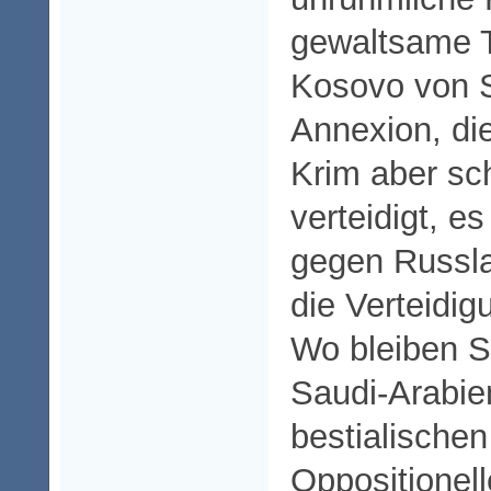
gewaltsame 
Kosovo von S
Annexion, di
Krim aber sc
verteidigt, e
gegen Russla
die Verteidi
Wo bleiben S
Saudi-Arabie
bestialische
Oppositionel