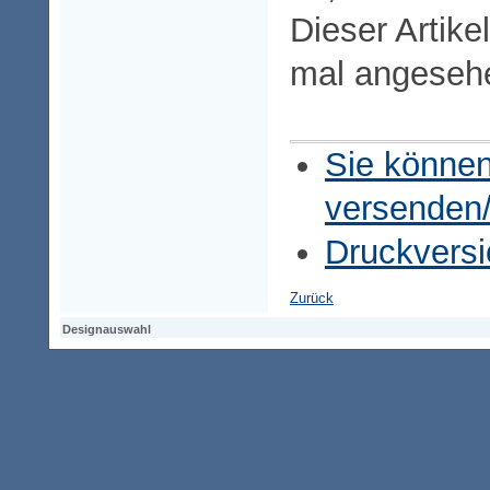
Dieser Artike
mal angeseh
Sie können
versenden
Druckversi
Zurück
Designauswahl
Designauswahl
Designauswahl
Access-Keypad
Alt+0
Startseite
Alt+3