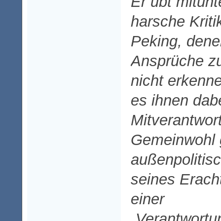
Er übt mitun
harsche Krit
Peking, denen
Ansprüche zu
nicht erkenn
es ihnen dab
Mitverantwor
Gemeinwohl g
außenpolitisc
seines Erach
einer
„Verantwortu