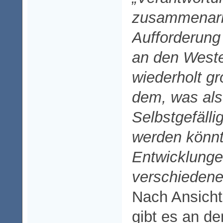
zusammenarbe
Aufforderung 
an den Weste
wiederholt g
dem, was als
Selbstgefälli
werden könnte
Entwicklung
verschiedene
Nach Ansich
gibt es an d