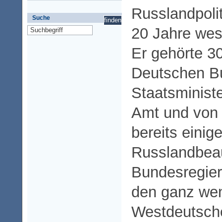
Russlandpoli
Suche
20 Jahre wese
Er gehörte 3
Deutschen B
Staatsminist
Amt und von 
bereits einig
Russlandbeau
Bundesregieru
den ganz we
Westdeutschen