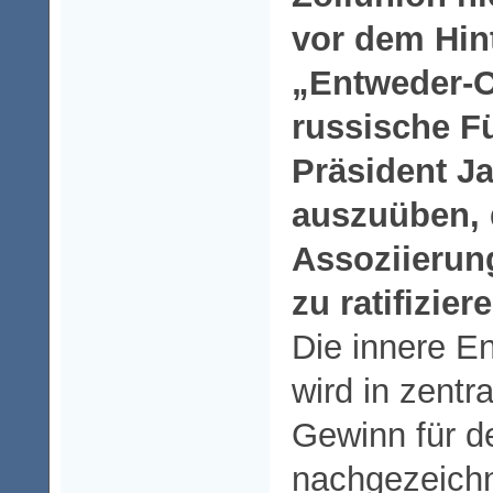
vor dem Hin
„Entweder-O
russische F
Präsident J
auszuüben,
Assoziieru
zu ratifizier
Die innere E
wird in zentr
Gewinn für d
nachgezeichn