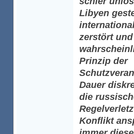
schier unlö
Libyen gestel
internationa
zerstört un
wahrscheinl
Prinzip der
Schutzveran
Dauer diskre
die russisch
Regelverlet
Konflikt an
immer diese