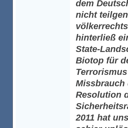
dem Deutsc
nicht teilg
völkerrecht
hinterließ e
State-Landsc
Biotop für d
Terrorismus
Missbrauch 
Resolution 
Sicherheits
2011 hat uns