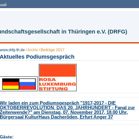
кий
ndschaftsgesellschaft in Thüringen e.V. (DRFG)
www.drfg-th.de
/
Archiv
/
Beiträge 2017
Aktuelles Podiumsgespräch
Wir laden ein zum Podiumsgespräch
"1917-2017 - DIE
OKTOBERREVOLUTION, DAS 20. JAHRHUNDERT - Fanal zur
Zeitenwende?"
am Dienstag, 07. November 2017,
18.00 Uhr,
Bürgersaal
KulturHaus Dacheröden,
Erfurt Anger 37
Gäste: