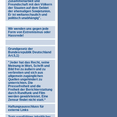
Zusammenarbeit und
Freundschaft mit den Völkern
der Staaten auf dem Gebiet
der ehemaligen Sowjetunion.
Er ist weltanschaulich und
politisch unabhängig".
Wir wenden uns gegen jede
Form von Extremismus oder
Hassrede!
Grundgesetz der
Bundesrepublik Deutschland
Art.5,1)
"Jeder hat das Recht, seine
Meinung in Wort, Schrift und
Bild frei zu äußern und zu
verbreiten und sich aus
allgemein zugänglichen
Quellen ungehindert zu
unterrichten. Die
Pressefreiheit und die
Freiheit der Berichterstattung
durch Rundfunk und Film
werden gewährleistet. Eine
Zensur findet nicht statt.“
Haftungsausschluss für
externe Links
Trotz sorgfältiger inhaltlicher