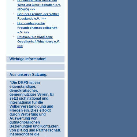
Bundesverband Deutscher
West-Ost-Gesellschaften e.V.
(BDWO) >>>
Berliner Freunde der Völker
Russlands e.V. >>>
Brandenburgische
Freundschaftsgesellschaft
e.V. >>>
Deutsch-Russländische
Gesellschaft Wittenberg e.V.
>>>
Wichtige Information!
Aus unserer Satzung:
"Die DRFG ist ein
eigenständiger,
demokratischer,
gemeinnütziger Verein. Er
setzt sich national und
international für die
Völkerverständigung und
Frieden ein. Dies erfolgt
durch Vertiefung und
Ausweitung von
gutnachbarlichen
Beziehungen und Kontakten,
von Dialog und Partnerschaft,
insbesondere die