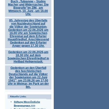
Buch „Tulpanow – Stalins
Macher und Widersacher. Die
Biografie"im ZIM, am
Mittwoch, 10. Juni , um 16.00
Uhr.
85. Jahrestag des Überfalls
von Nazideutschland auf
die Völker der Sowjetunion-
Gedenken am 22.06.2026 um
16.00 Uhr am Sowjetischen
Ehrenmal auf dem Erfurter
Hauptfriedhof. Anschliessend
Gedenken auf den Erfurter
Anger gegen 17.30 Uhr.
Gedenken am 22.06.2026,um
18.30 Uhr auf dem
Sowjetischen Ehrenfriedhof in
Heilbad Heligenstadt.
Gedenken an den Überfall
des faschistischen
Deutschlands auf die Völker
der Sowjetunion am 22.Juni
1941", am 23.06.26 um 17.00
Uhr in Weimar, im Park an der
Ilm.
Aktuelle Links:
Stiftung West-Östliche
Begegnungen >>>