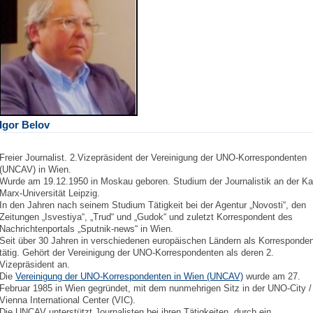
Igor Belov
Freier Journalist. 2.Vizepräsident der
Vereinigung der UNO-Korrespondenten
(
UNCAV) in Wien.
Wurde am 19.12.1950 in Moskau geboren. Studium der Journalistik an der Kar
Marx-Universität Leipzig.
In den Jahren nach seinem Studium Tätigkeit bei der Agentur „Novosti“, den
Zeitungen „Isvestiya“, „Trud“ und „Gudok“ und zuletzt Korrespondent des
Nachrichtenportals „Sputnik-news“ in Wien.
Seit über 30 Jahren in verschiedenen europäischen Ländern als Korresponden
tätig. Gehört der Vereinigung der UNO-Korrespondenten als deren 2.
Vizepräsident an.
Die
Vereinigung der UNO-Korrespondenten in Wien (UNCAV)
wurde am 27.
Februar 1985 in Wien gegründet, mit dem nunmehrigen Sitz in der UNO-City /
Vienna International Center (VIC).
Die UNCAV unterstützt Journalisten bei ihren Tätigkeiten, durch ein