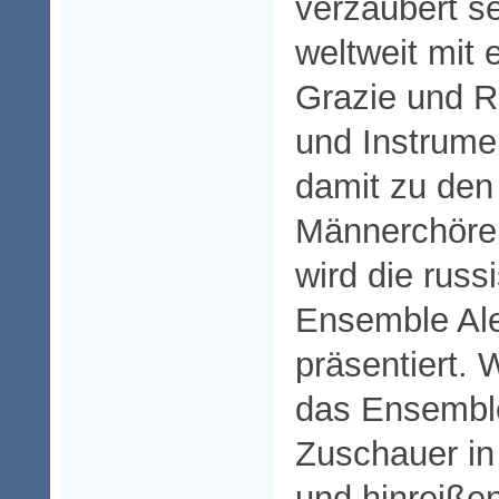
verzaubert s
weltweit mit 
Grazie und R
und Instrume
damit zu den
Männerchören
wird die russ
Ensemble Al
präsentiert. 
das Ensembl
Zuschauer in
und hinreiße