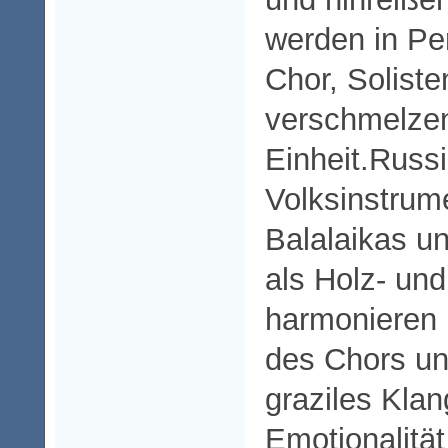
werden in Per
Chor, Solist
verschmelzen
Einheit.Russ
Volksinstrum
Balalaikas u
als Holz- un
harmonieren
des Chors un
graziles Klan
Emotionalitä