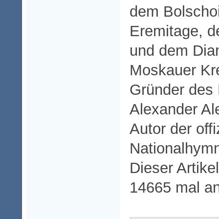
dem Bolschoi
Eremitage, d
und dem Dia
Moskauer Kre
Gründer des
Alexander Al
Autor der off
Nationalhymn
Dieser Artike
14665 mal a