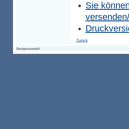
Sie können
versenden
Druckversi
Zurück
Designauswahl
Designauswahl
Designauswahl
Access-Keypad
Alt+0
Startseite
Alt+3
Vorherige Seite
Alt+6
Sitemap
Alt+7
Suchfunktion