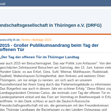
кий
ndschaftsgesellschaft in Thüringen e.V. (DRFG)
www.drfg-th.de
/
Archiv
/
Beiträge 2015
2015 - Großer Publikumsandrang beim Tag der
offenen Tür
„Der Tag der offenen Tür im Thüringer Landtag
war auch 2015 ein Besuchermagnet. Das war Politik zum Anfassen". Von den
geschätzten Zehntausend Besuchern am Samstag, den 13. Juni, kamen viel
Hundert Gäste, so aus Erfurt, Gera, Suhl, Weimar, Mühlhausen, Rudolstadt,
Saalfeld, Waltershausen-Schnepfenthal, dem Ilmkreis und weiteren Orten
Thüringens, um nur einige zu nennen, um sich auch an unserem
Ausstellerstand bei ihrem Gang durch das Parlamentsgebäude zu informieren
Das Bürgerfest war auch in diesem Jahr ein schöner Erfolg.“ Diese Bilanz zo
Landtagspräsident Christian Carius, der erstmals zum Tag der offenen Tür im
Landesparlament einlud und das Fest am Vormittag im Beethovenpark in Erfu
eröffnete. In den Dank schloss er auch die Deutsch-Russische
Freundschaftsgesellschaft mit ein, die gemeinsam mit den Freundeskreisen
des Thüringer Landtages die Beziehungen zu den Ländern Osteuropas und