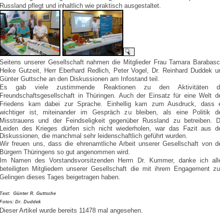
Russland pflegt und inhaltlich wie praktisch ausgestaltet.
Seitens unserer Gesellschaft nahmen die Mitglieder Frau Tamara Barabasc
Heike Gutzeit, Herr Eberhard Redlich, Peter Vogel, Dr. Reinhard Duddek u
Günter Guttsche an den Diskussionen am Infostand teil.
Es gab viele zustimmende Reaktionen zu den Aktivitäten d
Freundschaftsgesellschaft in Thüringen. Auch der Einsatz für eine Welt d
Friedens kam dabei zur Sprache. Einhellig kam zum Ausdruck, dass 
wichtiger ist, miteinander im Gespräch zu bleiben, als eine Politik d
Misstrauens und der Feindseligkeit gegenüber Russland zu betreiben.
D
Leiden des Krieges dürfen sich nicht wiederholen, war das Fazit aus d
Diskussionen, die manchmal sehr leidenschaftlich geführt wurden.
Wir freuen uns, dass die ehrenamtliche Arbeit unserer Gesellschaft von d
Bürgern Thüringens so gut angenommen wird.
Im Namen des Vorstandsvorsitzenden Herrn Dr. Kummer, danke ich all
beteiligten Mitgliedern unserer Gesellschaft die mit ihrem Engagement z
Gelingen dieses Tages beigetragen haben.
Text: Günter R. Guttsche
Fotos: Dr. Duddek
Dieser Artikel wurde bereits 11478 mal angesehen.