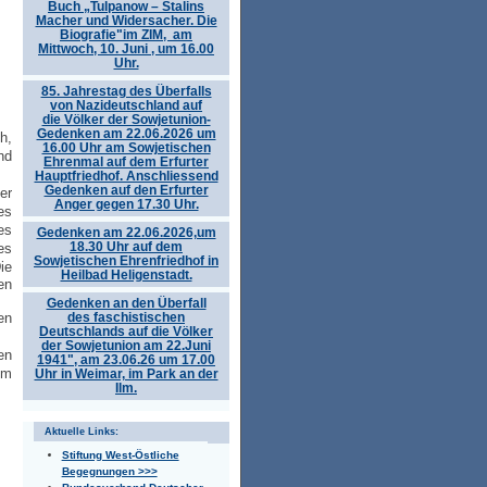
Buch „Tulpanow – Stalins
Macher und Widersacher. Die
Biografie"im ZIM, am
Mittwoch, 10. Juni , um 16.00
Uhr.
85. Jahrestag des Überfalls
von Nazideutschland auf
die Völker der Sowjetunion-
Gedenken am 22.06.2026 um
h,
16.00 Uhr am Sowjetischen
nd
Ehrenmal auf dem Erfurter
Hauptfriedhof. Anschliessend
Gedenken auf den Erfurter
er
Anger gegen 17.30 Uhr.
es
es
Gedenken am 22.06.2026,um
18.30 Uhr auf dem
es
Sowjetischen Ehrenfriedhof in
ie
Heilbad Heligenstadt.
en
Gedenken an den Überfall
des faschistischen
en
Deutschlands auf die Völker
der Sowjetunion am 22.Juni
en
1941", am 23.06.26 um 17.00
um
Uhr in Weimar, im Park an der
Ilm.
Aktuelle Links:
Stiftung West-Östliche
Begegnungen >>>