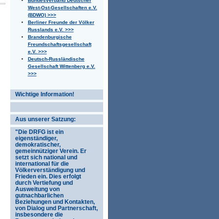
Bundesverband Deutscher
West-Ost-Gesellschaften e.V.
(BDWO) >>>
Berliner Freunde der Völker
Russlands e.V. >>>
Brandenburgische
Freundschaftsgesellschaft
e.V. >>>
Deutsch-Russländische
Gesellschaft Wittenberg e.V.
>>>
Wichtige Information!
Aus unserer Satzung:
"Die DRFG ist ein
eigenständiger,
demokratischer,
gemeinnütziger Verein. Er
setzt sich national und
international für die
Völkerverständigung und
Frieden ein. Dies erfolgt
durch Vertiefung und
Ausweitung von
gutnachbarlichen
Beziehungen und Kontakten,
von Dialog und Partnerschaft,
insbesondere die