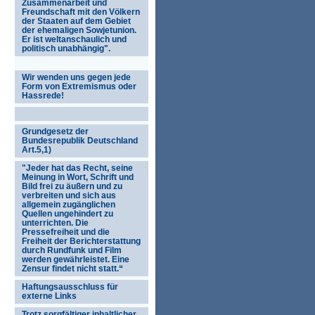
Zusammenarbeit und
Freundschaft mit den Völkern
der Staaten auf dem Gebiet
der ehemaligen Sowjetunion.
Er ist weltanschaulich und
politisch unabhängig".
Wir wenden uns gegen jede
Form von Extremismus oder
Hassrede!
Grundgesetz der
Bundesrepublik Deutschland
Art.5,1)
"Jeder hat das Recht, seine
Meinung in Wort, Schrift und
Bild frei zu äußern und zu
verbreiten und sich aus
allgemein zugänglichen
Quellen ungehindert zu
unterrichten. Die
Pressefreiheit und die
Freiheit der Berichterstattung
durch Rundfunk und Film
werden gewährleistet. Eine
Zensur findet nicht statt.“
Haftungsausschluss für
externe Links
Trotz sorgfältiger inhaltlicher