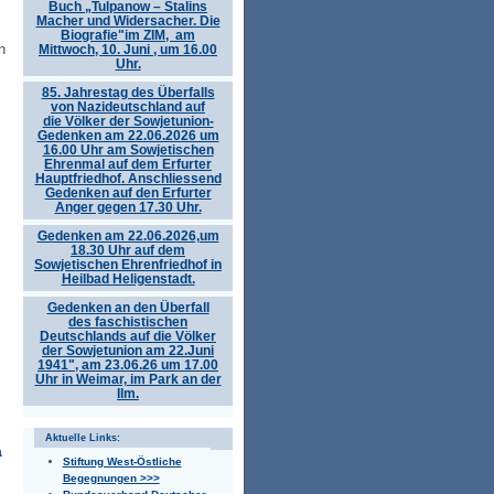
Buch „Tulpanow – Stalins
Macher und Widersacher. Die
Biografie"im ZIM, am
n
Mittwoch, 10. Juni , um 16.00
Uhr.
85. Jahrestag des Überfalls
von Nazideutschland auf
die Völker der Sowjetunion-
Gedenken am 22.06.2026 um
16.00 Uhr am Sowjetischen
Ehrenmal auf dem Erfurter
Hauptfriedhof. Anschliessend
Gedenken auf den Erfurter
Anger gegen 17.30 Uhr.
Gedenken am 22.06.2026,um
18.30 Uhr auf dem
Sowjetischen Ehrenfriedhof in
Heilbad Heligenstadt.
Gedenken an den Überfall
des faschistischen
Deutschlands auf die Völker
der Sowjetunion am 22.Juni
1941", am 23.06.26 um 17.00
Uhr in Weimar, im Park an der
Ilm.
Aktuelle Links:
a
Stiftung West-Östliche
Begegnungen >>>