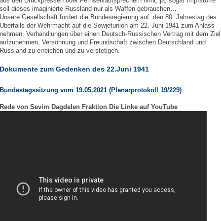
aus den Druckpressen oder Fernsehlautsprechern rinnt; ja, sogar Impfstoffe
soll dieses imaginierte Russland nur als Waffen gebrauchen…
Unsere Gesellschaft fordert die Bundesregierung auf, den 80. Jahrestag des
Überfalls der Wehrmacht auf die Sowjetunion am 22. Juni 1941 zum Anlass
nehmen, Verhandlungen über einen Deutsch-Russischen Vertrag mit dem Ziel
aufzunehmen, Versöhnung und Freundschaft zwischen Deutschland und
Russland zu erreichen und zu verstetigen.
Dokumente zum Gedenken des 22.Juni 1941
Bundestagssitzung vom 19.05.2021 (Plenarprotokoll 19/229)
Rede von Sevim Dagdelen Fraktion Die Linke auf YouTube