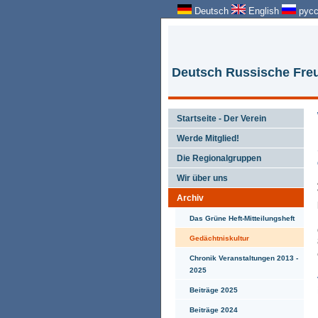
Deutsch
English
русс
Deutsch Russische Freu
Startseite - Der Verein
Werde Mitglied!
Die Regionalgruppen
Wir über uns
Archiv
Das Grüne Heft-Mitteilungsheft
Gedächtniskultur
Chronik Veranstaltungen 2013 -
2025
Beiträge 2025
Beiträge 2024