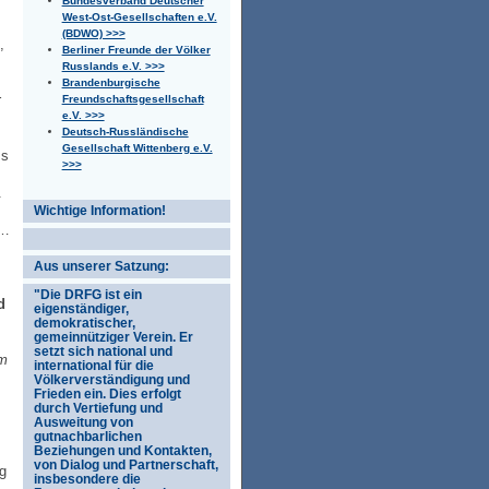
Bundesverband Deutscher
West-Ost-Gesellschaften e.V.
(BDWO) >>>
,
Berliner Freunde der Völker
Russlands e.V. >>>
.
Brandenburgische
r
Freundschaftsgesellschaft
e.V. >>>
Deutsch-Russländische
Gesellschaft Wittenberg e.V.
ss
>>>
t.
Wichtige Information!
l…
Aus unserer Satzung:
"Die DRFG ist ein
d
eigenständiger,
demokratischer,
gemeinnütziger Verein. Er
setzt sich national und
em
international für die
Völkerverständigung und
Frieden ein. Dies erfolgt
durch Vertiefung und
Ausweitung von
gutnachbarlichen
Beziehungen und Kontakten,
von Dialog und Partnerschaft,
ig
insbesondere die