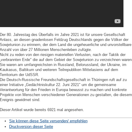
Der 80. Jahrestag des Überfalls im Jahre 2021 ist für unsere Gesellschaft
Anlass, an diesen gnadenlosen Feldzug Deutschlands gegen die Völker der
Sowjetunion zu erinnern, der dem Land die ungeheuerliche und unvorstellbare
Anzahl von über 27 Millionen Menschenleben zufügte.
Nicht zu reden von den riesigen materiellen Verlusten, nach der Taktik der
„verbrannten Erde" die auf dem Gebiet der Sowjetunion zu verzeichnen waren
Sie waren am umfangreichsten in Russland, Belorussland, der Ukraine, im
Kaukasus, Baltikum und weiteren Teilrepubliken Mittelasiens auf dem
Territorium der UdSSR.
Die Deutsch-Russische Freundschaftsgesellschaft in Thüringen ruft auf zu
einer Initiative „Gedächtniskultur 22. Juni 2021" um die gemeinsame
Verantwortung für den Frieden in Europa bewusst zu machen und konkrete
Projekte von Menschen verschiedener Generationen zu gestalten, die diesem
Ereignis gewidmet sind.
Dieser Artikel wurde bereits 6921 mal angesehen.
Sie können diese Seite versenden/ empfehlen
Druckversion dieser Seite