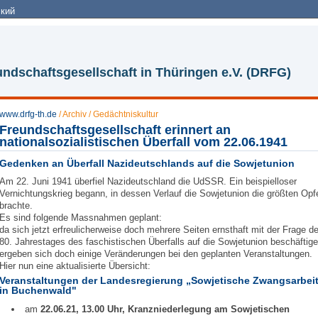
кий
ndschaftsgesellschaft in Thüringen e.V. (DRFG)
www.drfg-th.de
/
Archiv
/
Gedächtniskultur
Freundschaftsgesellschaft erinnert an
nationalsozialistischen Überfall vom 22.06.1941
Gedenken an Überfall Nazideutschlands auf die Sowjetunion
Am 22. Juni 1941 überfiel Nazideutschland die UdSSR. Ein beispielloser
Vernichtungskrieg begann, in dessen Verlauf die Sowjetunion die größten Opf
brachte.
Es sind folgende Massnahmen geplant:
da sich jetzt erfreulicherweise doch mehrere Seiten ernsthaft mit der Frage d
80. Jahrestages des faschistischen Überfalls auf die Sowjetunion beschäftige
ergeben sich doch einige Veränderungen bei den geplanten Veranstaltungen.
Hier nun eine aktualisierte Übersicht:
Veranstaltungen der Landesregierung „Sowjetische Zwangsarbei
in Buchenwald"
am
22.06.21, 13.00 Uhr, Kranzniederlegung am Sowjetischen