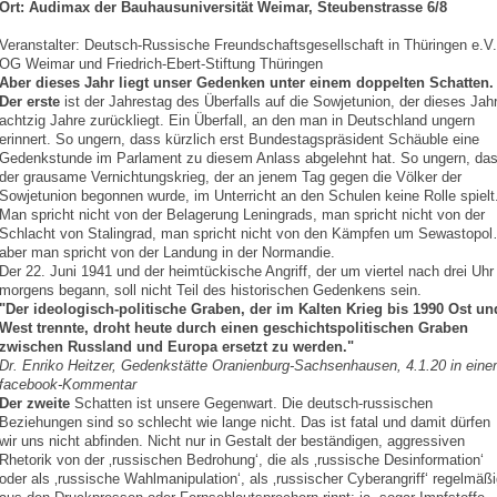
Ort: Audimax der Bauhausuniversität Weimar, Steubenstrasse 6/8
Veranstalter: Deutsch-Russische Freundschaftsgesellschaft in Thüringen e.V.
OG Weimar und Friedrich-Ebert-Stiftung Thüringen
Aber dieses Jahr liegt unser Gedenken unter einem doppelten Schatten
Der erste
ist der Jahrestag des Überfalls auf die Sowjetunion, der dieses Jah
achtzig Jahre zurückliegt. Ein Überfall, an den man in Deutschland ungern
erinnert. So ungern, dass kürzlich erst Bundestagspräsident Schäuble eine
Gedenkstunde im Parlament zu diesem Anlass abgelehnt hat. So ungern, da
der grausame Vernichtungskrieg, der an jenem Tag gegen die Völker der
Sowjetunion begonnen wurde, im Unterricht an den Schulen keine Rolle spiel
Man spricht nicht von der Belagerung Leningrads, man spricht nicht von der
Schlacht von Stalingrad, man spricht nicht von den Kämpfen um Sewastopo
aber man spricht von der Landung in der Normandie.
Der 22. Juni 1941 und der heimtückische Angriff, der um viertel nach drei Uhr
morgens begann, soll nicht Teil des historischen Gedenkens sein.
"Der ideologisch-politische Graben, der im Kalten Krieg bis 1990 Ost un
West trennte, droht heute durch einen geschichtspolitischen Graben
zwischen Russland und Europa ersetzt zu werden."
Dr. Enriko Heitzer, Gedenkstätte Oranienburg-Sachsenhausen, 4.1.20 in ein
facebook-Kommentar
Der zweite
Schatten ist unsere Gegenwart. Die deutsch-russischen
Beziehungen sind so schlecht wie lange nicht. Das ist fatal und damit dürfen
wir uns nicht abfinden. Nicht nur in Gestalt der beständigen, aggressiven
Rhetorik von der ‚russischen Bedrohung‘, die als ‚russische Desinformation‘
oder als ‚russische Wahlmanipulation‘, als ‚russischer Cyberangriff‘ regelmäß