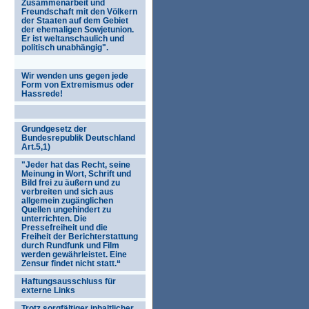
Zusammenarbeit und
Freundschaft mit den Völkern
der Staaten auf dem Gebiet
der ehemaligen Sowjetunion.
Er ist weltanschaulich und
politisch unabhängig".
Wir wenden uns gegen jede
Form von Extremismus oder
Hassrede!
Grundgesetz der
Bundesrepublik Deutschland
Art.5,1)
"Jeder hat das Recht, seine
Meinung in Wort, Schrift und
Bild frei zu äußern und zu
verbreiten und sich aus
allgemein zugänglichen
Quellen ungehindert zu
unterrichten. Die
Pressefreiheit und die
Freiheit der Berichterstattung
durch Rundfunk und Film
werden gewährleistet. Eine
Zensur findet nicht statt.“
Haftungsausschluss für
externe Links
Trotz sorgfältiger inhaltlicher