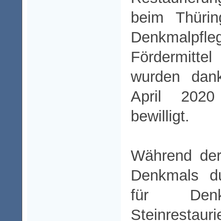
beim Thürin
Denkmalpfle
Fördermitte
wurden dank
April 202
bewilligt.
Während der
Denkmals du
für Denk
Steinrest