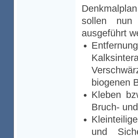
Denkmalplan
sollen nun 
ausgeführt w
Entf
Kalksinter
Verschwä
biogenen
Kleben bz
Bruch- un
Kleinteili
und Siche