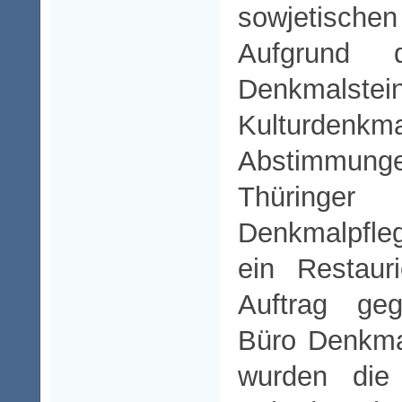
sowjetischen 
Aufgrund 
Denkmal
Kulturde
Abstimm
Thüringer
Denkmalpfle
ein Restaur
Auftrag ge
Büro Denkma
wurden die 