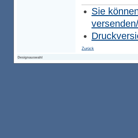
Sie können
versenden
Druckversi
Zurück
Designauswahl
Designauswahl
Designauswahl
Access-Keypad
Alt+0
Startseite
Alt+3
Vorherige Seite
Alt+6
Sitemap
Alt+7
Suchfunktion