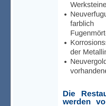
Werkstein
Neuverf
farblic
Fugenmört
Korrosions
der Metalli
Neuve
vorhanden
Die Restau
werden vo