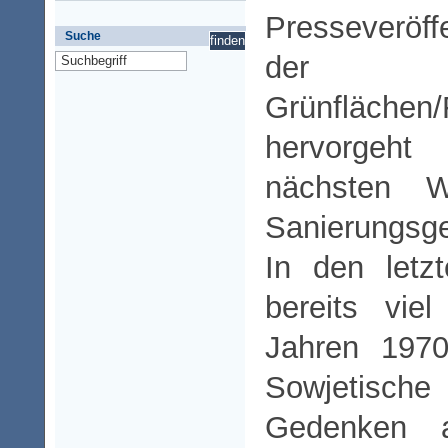
Presseveröff
Suche
der A
Grünflächen
hervorgeh
nächsten 
Sanierungsg
In den letz
bereits vie
Jahren 1970
Sowjetisc
Gedenken a