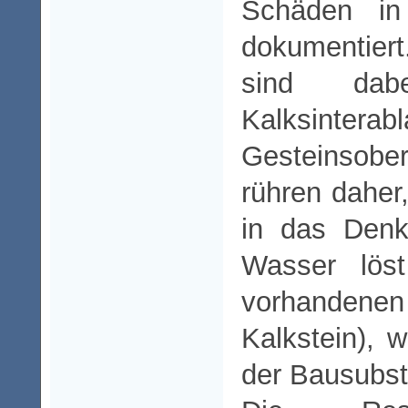
Schäden in
dokumentier
sind dab
Kalksintera
Gesteinsob
rühren dahe
in das Denkm
Wasser lös
vorhandenen
Kalkstein),
der Bausubst