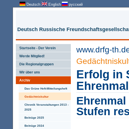
Deutsch
English
русский
Deutsch Russische Freundschaftsgesellschaf
www.drfg-th.d
Startseite - Der Verein
Werde Mitglied!
Gedächtniskul
Die Regionalgruppen
Erfolg in 
Wir über uns
Archiv
Ehrenmal 
Das Grüne Heft-Mitteilungsheft
Ehrenmal 
Gedächtniskultur
Chronik Veranstaltungen 2013 -
Stufen res
2025
Beiträge 2025
Beiträge 2024