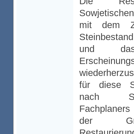
Die Rest
Sowjetischen
mit dem Zi
Steinbestan
und das 
Erscheinungs
wiederherzu
für diese S
nach Sc
Fachplaners
der Gr
Restaurieru