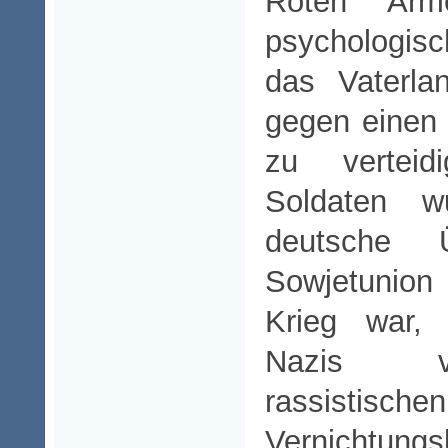
Roten Arm
psychologisc
das Vaterla
gegen einen
zu verteid
Soldaten w
deutsche 
Sowjetunion
Krieg war,
Nazis v
rassistisch
Vernichtungsk