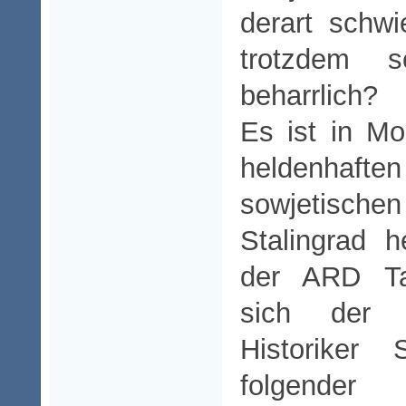
derart schw
trotzdem 
beharrlich?
Es ist in M
heldenha
sowjetische
Stalingrad h
der ARD Ta
sich der 
Historiker
folgend