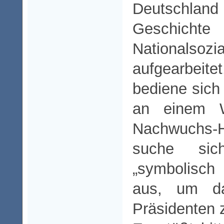
Deutsch
Gesch
Nationalsozi
aufgearbeite
bediene sich
an einem W
Nachwuchs-
suche sic
„symbolisch
aus, um d
Präsidenten 