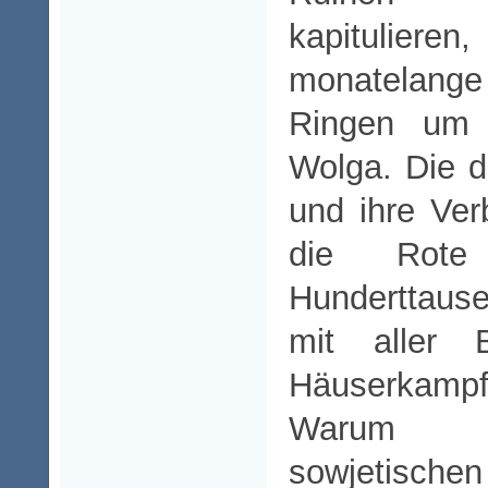
kapitulie
monatelan
Ringen um 
Wolga. Die 
und ihre Ve
die Rote
Hunderttaus
mit aller B
Häuserkampf
Warum k
sowjetische