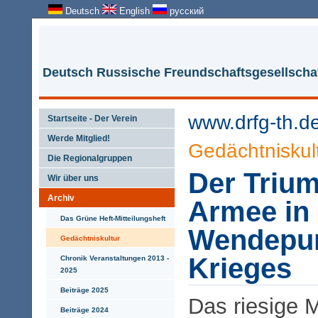
Deutsch
English
русский
Deutsch Russische Freundschaftsgesellschaf
www.drfg-th.d
Startseite - Der Verein
Werde Mitglied!
Gedächtniskul
Die Regionalgruppen
Der Triu
Wir über uns
Archiv
Armee in 
Das Grüne Heft-Mitteilungsheft
Wendepun
Gedächtniskultur
Krieges
Chronik Veranstaltungen 2013 -
2025
Beiträge 2025
Das riesige 
Beiträge 2024