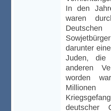
In den Jah
waren dur
Deutschen 
Sowjetbürge
darunter eine
Juden, di
anderen Ver
worden wa
Millione
Kriegsgef
deutscher 