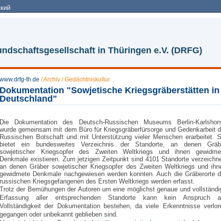
кий
ndschaftsgesellschaft in Thüringen e.V. (DRFG)
www.drfg-th.de
/
Archiv
/
Gedächtniskultur
Dokumentation "Sowjetische Kriegsgräberstätten in
Deutschland"
Die Dokumentation des Deutsch-Russischen Museums Berlin-Karlshors
wurde gemeinsam mit dem Büro für Kriegsgräberfürsorge und Gedenkarbeit d
Russischen Botschaft und mit Unterstützung vieler Menschen erarbeitet. S
bietet ein bundesweites Verzeichnis der Standorte, an denen Gräb
sowjetischer Kriegsopfer des Zweiten Weltkriegs und ihnen gewidme
Denkmale existieren. Zum jetzigen Zeitpunkt sind 4101 Standorte verzeichne
an denen Gräber sowjetischer Kriegsopfer des Zweiten Weltkriegs und ihn
gewidmete Denkmale nachgewiesen werden konnten. Auch die Gräberorte d
russischen Kriegsgefangenen des Ersten Weltkriegs werden erfasst.
Trotz der Bemühungen der Autoren um eine möglichst genaue und vollständi
Erfassung aller entsprechenden Standorte kann kein Anspruch a
Vollständigkeit der Dokumentation bestehen, da viele Erkenntnisse verlor
gegangen oder unbekannt geblieben sind.