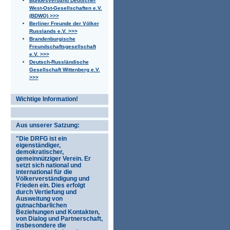
Bundesverband Deutscher
West-Ost-Gesellschaften e.V.
(BDWO) >>>
Berliner Freunde der Völker
Russlands e.V. >>>
Brandenburgische
Freundschaftsgesellschaft
e.V. >>>
Deutsch-Russländische
Gesellschaft Wittenberg e.V.
>>>
Wichtige Information!
Aus unserer Satzung:
"Die DRFG ist ein
eigenständiger,
demokratischer,
gemeinnütziger Verein. Er
setzt sich national und
international für die
Völkerverständigung und
Frieden ein. Dies erfolgt
durch Vertiefung und
Ausweitung von
gutnachbarlichen
Beziehungen und Kontakten,
von Dialog und Partnerschaft,
insbesondere die