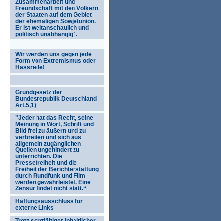
Zusammenarbeit und
Freundschaft mit den Völkern
der Staaten auf dem Gebiet
der ehemaligen Sowjetunion.
Er ist weltanschaulich und
politisch unabhängig".
Wir wenden uns gegen jede
Form von Extremismus oder
Hassrede!
Grundgesetz der
Bundesrepublik Deutschland
Art.5,1)
"Jeder hat das Recht, seine
Meinung in Wort, Schrift und
Bild frei zu äußern und zu
verbreiten und sich aus
allgemein zugänglichen
Quellen ungehindert zu
unterrichten. Die
Pressefreiheit und die
Freiheit der Berichterstattung
durch Rundfunk und Film
werden gewährleistet. Eine
Zensur findet nicht statt.“
Haftungsausschluss für
externe Links
Trotz sorgfältiger inhaltlicher