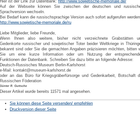
Hier ist der Link zur Datenbank:
http://www.sowjetische-memoriale.de/
Auf der Webseite können Sie zwischen der deutschen und russisch
Sprachversion wechseln.
Bei Bedarf kann die russischsprachige Version auch sofort aufgerufen werden
http://www.sowjetische-memoriale.de/ru
Liebe Mitglieder, liebe Freunde,
Wenn Ihnen also weitere, bisher nicht verzeichnete Grabstätten u
Gedenkorte russischer und sowjetischer Toter beider Weltkriege in Thüring
bekannt sind oder Sie die gemachten Angaben präzisieren möchten, bitten w
Sie um eine kurze Information oder um Nutzung der entsprechend
Funktionen der Datenbank. Schreiben Sie dazu bitte an folgende Adresse:
Deutsch-Russisches Museum Berlin-Karlshorst
e-Mail: kontakt@museum-karlshorst.de
oder an das Büro für Kriegsgräberfürsorge und Gedenkarbeit, Botschaft d
Russischen Föderation
Günter R. Guttsche
Dieser Artikel wurde bereits 11571 mal angesehen.
Sie können diese Seite versenden/ empfehlen
Druckversion dieser Seite