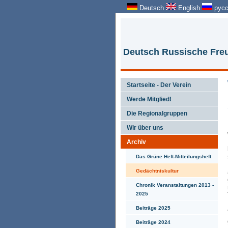
Deutsch
English
русс
Deutsch Russische Freu
Startseite - Der Verein
Werde Mitglied!
Die Regionalgruppen
Wir über uns
Archiv
Das Grüne Heft-Mitteilungsheft
Gedächtniskultur
Chronik Veranstaltungen 2013 -
2025
Beiträge 2025
Beiträge 2024