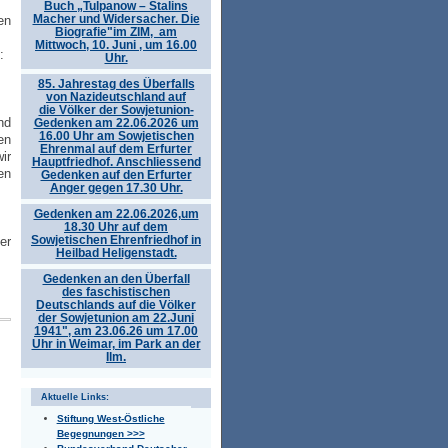
Buch „Tulpanow – Stalins
Macher und Widersacher. Die
en
Biografie"im ZIM, am
Mittwoch, 10. Juni , um 16.00
:
Uhr.
85. Jahrestag des Überfalls
von Nazideutschland auf
die Völker der Sowjetunion-
nd
Gedenken am 22.06.2026 um
16.00 Uhr am Sowjetischen
en
Ehrenmal auf dem Erfurter
ir
Hauptfriedhof. Anschliessend
en
Gedenken auf den Erfurter
Anger gegen 17.30 Uhr.
Gedenken am 22.06.2026,um
18.30 Uhr auf dem
Sowjetischen Ehrenfriedhof in
er
Heilbad Heligenstadt.
Gedenken an den Überfall
des faschistischen
Deutschlands auf die Völker
der Sowjetunion am 22.Juni
1941", am 23.06.26 um 17.00
Uhr in Weimar, im Park an der
Ilm.
Aktuelle Links:
Stiftung West-Östliche
Begegnungen >>>