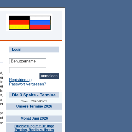
Login
t,
er
Registrierung
ie
Passwort vergessen?
er
te
Die 3.Spalte - Termine
t,
en
Stand: 2026-03-05
er
Unsere Termine 2026
ge
uf
Monat Juni 2026
en
Buchlesung mit Dr. Inge
Pardon, Berlin zu ihrem