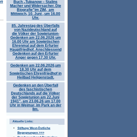
en
Buch „Tulpanow – Stalins
Macher und Widersacher. Die
Biografie"im ZIM, am
Mittwoch, 10. Juni , um 16.00
Uhr.
85. Jahrestag des Überfalls
von Nazideutschland auf
die Völker der Sowjetunion-
Gedenken am 22.06.2026 um
16.00 Uhr am Sowjetischen
Ehrenmal auf dem Erfurter
Hauptfriedhof. Anschliessend
Gedenken auf den Erfurter
Anger gegen 17.30 Uhr.
Gedenken am 22.06.2026,um
18.30 Uhr auf dem
Sowjetischen Ehrenfriedhof in
Heilbad Heligenstadt.
Gedenken an den Überfall
des faschistischen
Deutschlands auf die Völker
der Sowjetunion am 22.Juni
1941", am 23.06.26 um 17.00
Uhr in Weimar, im Park an der
Ilm.
Aktuelle Links:
Stiftung West-Östliche
Begegnungen >>>