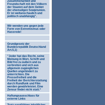
Zusammenarbeit und
Freundschaft mit den Völkern
der Staaten auf dem Gebiet
der ehemaligen Sowjetunion.
Er ist weltanschaulich und
politisch unabhängig".
Wir wenden uns gegen jede
Form von Extremismus oder
Hassrede!
Grundgesetz der
Bundesrepublik Deutschland
Art.5,1)
"Jeder hat das Recht, seine
Meinung in Wort, Schrift und
Bild frei zu äußern und zu
verbreiten und sich aus
allgemein zugänglichen
Quellen ungehindert zu
unterrichten. Die
Pressefreiheit und die
Freiheit der Berichterstattung
durch Rundfunk und Film
werden gewährleistet. Eine
Zensur findet nicht statt.“
Haftungsausschluss für
externe Links
Trotz sorgfältiger inhaltlicher