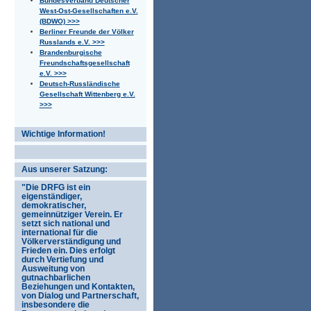
Bundesverband Deutscher
West-Ost-Gesellschaften e.V.
(BDWO) >>>
Berliner Freunde der Völker
Russlands e.V. >>>
Brandenburgische
Freundschaftsgesellschaft
e.V. >>>
Deutsch-Russländische
Gesellschaft Wittenberg e.V.
>>>
Wichtige Information!
Aus unserer Satzung:
"Die DRFG ist ein
eigenständiger,
demokratischer,
gemeinnütziger Verein. Er
setzt sich national und
international für die
Völkerverständigung und
Frieden ein. Dies erfolgt
durch Vertiefung und
Ausweitung von
gutnachbarlichen
Beziehungen und Kontakten,
von Dialog und Partnerschaft,
insbesondere die