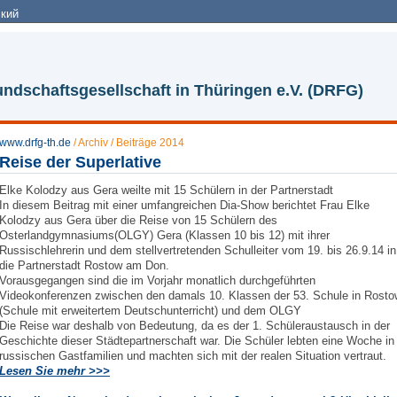
кий
ndschaftsgesellschaft in Thüringen e.V. (DRFG)
www.drfg-th.de
/
Archiv
/
Beiträge 2014
Reise der Superlative
Elke Kolodzy aus Gera weilte mit 15 Schülern in der Partnerstadt
In diesem Beitrag mit einer umfangreichen Dia-Show berichtet Frau Elke
Kolodzy aus Gera über die Reise von 15 Schülern des
Osterlandgymnasiums(OLGY) Gera (Klassen 10 bis 12) mit ihrer
Russischlehrerin und dem stellvertretenden Schulleiter vom 19. bis 26.9.14 in
die Partnerstadt Rostow am Don.
Vorausgegangen sind die im Vorjahr monatlich durchgeführten
Videokonferenzen zwischen den damals 10. Klassen der 53. Schule in Rosto
(Schule mit erweitertem Deutschunterricht) und dem OLGY
Die Reise war deshalb von Bedeutung, da es der 1. Schüleraustausch in der
Geschichte dieser Städtepartnerschaft war. Die Schüler lebten eine Woche in
russischen Gastfamilien und machten sich mit der realen Situation vertraut.
Lesen Sie mehr >>>