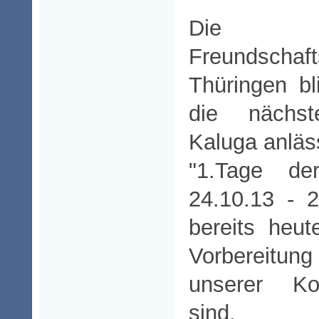
Die Deut
Freundschaf
Thüringen bl
die nächs
Kaluga anläss
"1.Tage de
24.10.13 - 
bereits heut
Vorbereitun
unserer Koo
sind.