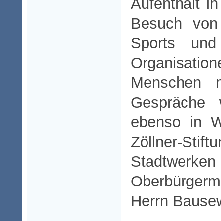
Aufenthalt in
Besuch von 
Sports un
Organisatio
Menschen m
Gespräche 
ebenso in W
Zöllner-S
Stadtwe
Oberbürgerm
Herrn Bausew