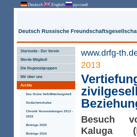
Deutsch
English
русский
Deutsch Russische Freundschaftsgesellschaf
www.drfg-th.d
Startseite - Der Verein
Werde Mitglied!
2013
Die Regionalgruppen
Vertiefun
Wir über uns
Archiv
zivilgesel
Das Grüne Heft-Mitteilungsheft
Beziehun
Gedächtniskultur
Chronik Veranstaltungen 2013 -
Besuch v
2025
Beiträge 2025
Kaluga (
Beiträge 2024