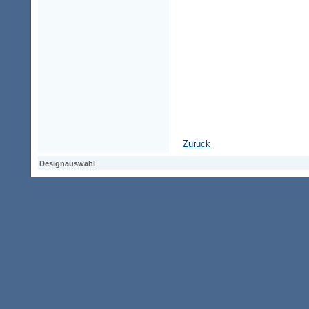
Zurück
Designauswahl
Designauswahl
Designauswahl
Access-Keypad
Alt+0
Startseite
Alt+3
Vorherige Seite
Alt+6
Sitemap