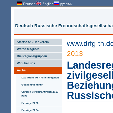
Deutsch
English
русский
Deutsch Russische Freundschaftsgesellschaf
www.drfg-th.d
Startseite - Der Verein
Werde Mitglied!
2013
Die Regionalgruppen
Landesreg
Wir über uns
Archiv
zivilgesel
Das Grüne Heft-Mitteilungsheft
Beziehun
Gedächtniskultur
Russisch
Chronik Veranstaltungen 2013 -
2025
Beiträge 2025
Beiträge 2024