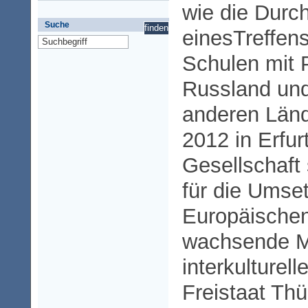
wie die Durc
Suche
einesTreffens
Schulen mit 
Russland un
anderen Länd
2012 in Erfur
Gesellschaft 
für die Umset
Europäischen
wachsende Mo
interkulturel
Freistaat Thü