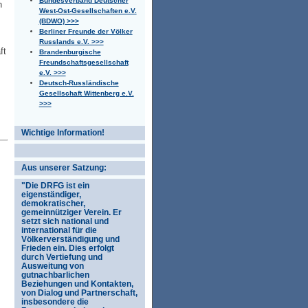
Bundesverband Deutscher
h
West-Ost-Gesellschaften e.V.
(BDWO) >>>
Berliner Freunde der Völker
Russlands e.V. >>>
ft
Brandenburgische
Freundschaftsgesellschaft
e.V. >>>
Deutsch-Russländische
Gesellschaft Wittenberg e.V.
>>>
Wichtige Information!
Aus unserer Satzung:
"Die DRFG ist ein
eigenständiger,
demokratischer,
gemeinnütziger Verein. Er
setzt sich national und
international für die
Völkerverständigung und
Frieden ein. Dies erfolgt
durch Vertiefung und
Ausweitung von
gutnachbarlichen
Beziehungen und Kontakten,
von Dialog und Partnerschaft,
insbesondere die