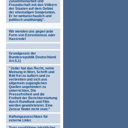
Zusammenarbeit und
Freundschaft mit den Völkern
der Staaten auf dem Gebiet
der ehemaligen Sowjetunion.
Er ist weltanschaulich und
politisch unabhängig".
Wir wenden uns gegen jede
Form von Extremismus oder
Hassrede!
Grundgesetz der
Bundesrepublik Deutschland
Art.5,1)
"Jeder hat das Recht, seine
Meinung in Wort, Schrift und
Bild frei zu äußern und zu
verbreiten und sich aus
allgemein zugänglichen
Quellen ungehindert zu
unterrichten. Die
Pressefreiheit und die
Freiheit der Berichterstattung
durch Rundfunk und Film
werden gewährleistet. Eine
Zensur findet nicht statt.“
Haftungsausschluss für
externe Links
Trotz sorgfältiger inhaltlicher