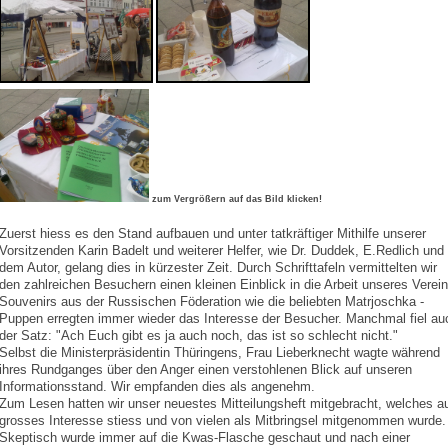
zum Vergrößern auf das Bild klicken!
Zuerst hiess es den Stand aufbauen und unter tatkräftiger Mithilfe unserer
Vorsitzenden Karin Badelt und weiterer Helfer, wie Dr. Duddek, E.Redlich und
dem Autor, gelang dies in kürzester Zeit. Durch Schrifttafeln vermittelten wir
den zahlreichen Besuchern einen kleinen Einblick in die Arbeit unseres Verein
Souvenirs aus der Russischen Föderation wie die beliebten Matrjoschka -
Puppen erregten immer wieder das Interesse der Besucher. Manchmal fiel au
der Satz: "Ach Euch gibt es ja auch noch, das ist so schlecht nicht."
Selbst die Ministerpräsidentin Thüringens, Frau Lieberknecht wagte während
ihres Rundganges über den Anger einen verstohlenen Blick auf unseren
Informationsstand. Wir empfanden dies als angenehm.
Zum Lesen hatten wir unser neuestes Mitteilungsheft mitgebracht, welches a
grosses Interesse stiess und von vielen als Mitbringsel mitgenommen wurde.
Skeptisch wurde immer auf die Kwas-Flasche geschaut und nach einer