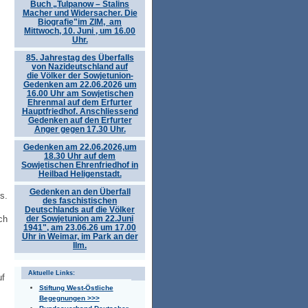
Buch „Tulpanow – Stalins
Macher und Widersacher. Die
Biografie"im ZIM, am
Mittwoch, 10. Juni , um 16.00
Uhr.
85. Jahrestag des Überfalls
von Nazideutschland auf
die Völker der Sowjetunion-
Gedenken am 22.06.2026 um
16.00 Uhr am Sowjetischen
Ehrenmal auf dem Erfurter
Hauptfriedhof. Anschliessend
Gedenken auf den Erfurter
Anger gegen 17.30 Uhr.
Gedenken am 22.06.2026,um
18.30 Uhr auf dem
Sowjetischen Ehrenfriedhof in
Heilbad Heligenstadt.
Gedenken an den Überfall
s.
des faschistischen
Deutschlands auf die Völker
der Sowjetunion am 22.Juni
ch
1941", am 23.06.26 um 17.00
Uhr in Weimar, im Park an der
Ilm.
Aktuelle Links:
uf
Stiftung West-Östliche
Begegnungen >>>