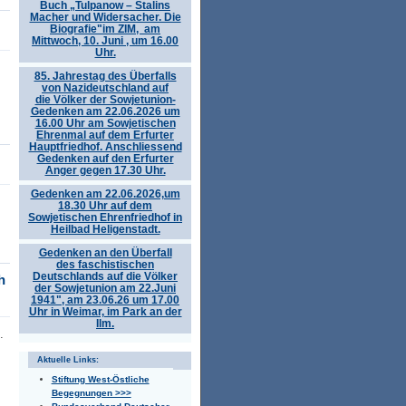
Buch „Tulpanow – Stalins
Macher und Widersacher. Die
Biografie"im ZIM, am
Mittwoch, 10. Juni , um 16.00
Uhr.
85. Jahrestag des Überfalls
von Nazideutschland auf
die Völker der Sowjetunion-
Gedenken am 22.06.2026 um
16.00 Uhr am Sowjetischen
Ehrenmal auf dem Erfurter
Hauptfriedhof. Anschliessend
Gedenken auf den Erfurter
Anger gegen 17.30 Uhr.
Gedenken am 22.06.2026,um
18.30 Uhr auf dem
Sowjetischen Ehrenfriedhof in
Heilbad Heligenstadt.
Gedenken an den Überfall
des faschistischen
Deutschlands auf die Völker
h
der Sowjetunion am 22.Juni
1941", am 23.06.26 um 17.00
Uhr in Weimar, im Park an der
Ilm.
.
Aktuelle Links:
Stiftung West-Östliche
Begegnungen >>>