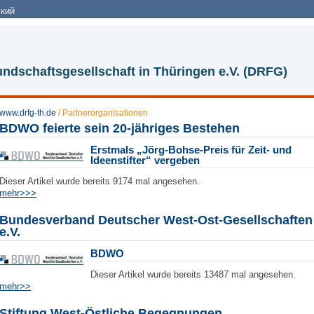
кий
ndschaftsgesellschaft in Thüringen e.V. (DRFG)
www.drfg-th.de
/
Partnerorganisationen
BDWO feierte sein 20-jähriges Bestehen
Erstmals „Jörg-Bohse-Preis für Zeit- und
Ideenstifter“ vergeben
Dieser Artikel wurde bereits 9174 mal angesehen.
mehr>>>
Bundesverband Deutscher West-Ost-Gesellschaften
e.V.
BDWO
Dieser Artikel wurde bereits 13487 mal angesehen.
mehr>>
Stiftung West-Östliche Begegnungen