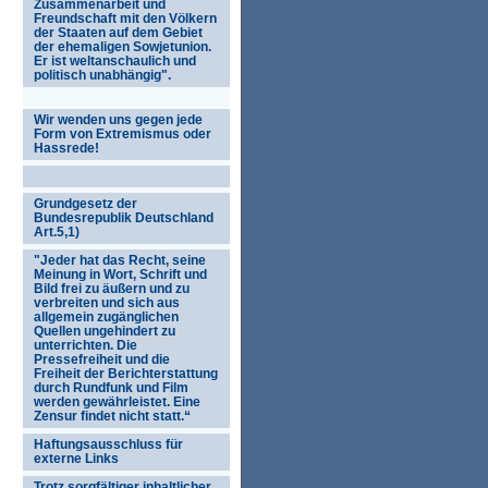
Zusammenarbeit und
Freundschaft mit den Völkern
der Staaten auf dem Gebiet
der ehemaligen Sowjetunion.
Er ist weltanschaulich und
politisch unabhängig".
Wir wenden uns gegen jede
Form von Extremismus oder
Hassrede!
Grundgesetz der
Bundesrepublik Deutschland
Art.5,1)
"Jeder hat das Recht, seine
Meinung in Wort, Schrift und
Bild frei zu äußern und zu
verbreiten und sich aus
allgemein zugänglichen
Quellen ungehindert zu
unterrichten. Die
Pressefreiheit und die
Freiheit der Berichterstattung
durch Rundfunk und Film
werden gewährleistet. Eine
Zensur findet nicht statt.“
Haftungsausschluss für
externe Links
Trotz sorgfältiger inhaltlicher