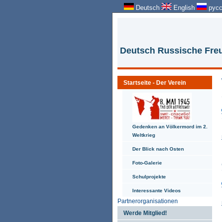
Deutsch
English
русс
Deutsch Russische Freu
Startseite - Der Verein
Gedenken an Völkermord im 2.
Weltkrieg
Der Blick nach Osten
Foto-Galerie
Schulprojekte
Interessante Videos
Partnerorganisationen
Werde Mitglied!