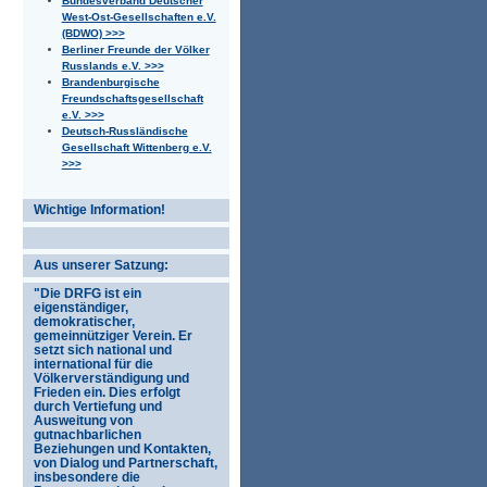
Bundesverband Deutscher
West-Ost-Gesellschaften e.V.
(BDWO) >>>
Berliner Freunde der Völker
Russlands e.V. >>>
Brandenburgische
Freundschaftsgesellschaft
e.V. >>>
Deutsch-Russländische
Gesellschaft Wittenberg e.V.
>>>
Wichtige Information!
Aus unserer Satzung:
"Die DRFG ist ein
eigenständiger,
demokratischer,
gemeinnütziger Verein. Er
setzt sich national und
international für die
Völkerverständigung und
Frieden ein. Dies erfolgt
durch Vertiefung und
Ausweitung von
gutnachbarlichen
Beziehungen und Kontakten,
von Dialog und Partnerschaft,
insbesondere die